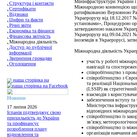
Мінінфраструктури України і 
Структура і контакти
Міжнародною конвенцією щодо
Сертифікати
ратифікованою Верховною Рад
Відзнаки
Украероруху від 18.12.2017 
Цифри та факти
установами», Процедурою орг
Річні звіти
затвердженою наказом Украер
Економіка та фінанси
Украероруху від 09.04.2021 
Фінансова звітність
іноземців в Украерорусі, зат
Міжнародна діяльність
Доступ до публічної
Міжнародна діяльність Украе
інформації
Звернення громадян
участь у роботі міжнарод
Оголошення
навігації та спостереж
співробітництво з пров
співробітництво з Європ
наша сторінка на
та реалізації Націонал
(LSSIP) як стратегічни
взаємодія з користувач
Новини
забезпечення вступу та
Міністерства інфрастру
17 липня 2026
відповідних міжнародни
Іспанія підтверджує свою
співробітництво із зак
прихильність до України
зв’язку, метеорологічн
та профінансує
співробітництво із між
розроблення плану
організація навчання ав
відновлення та