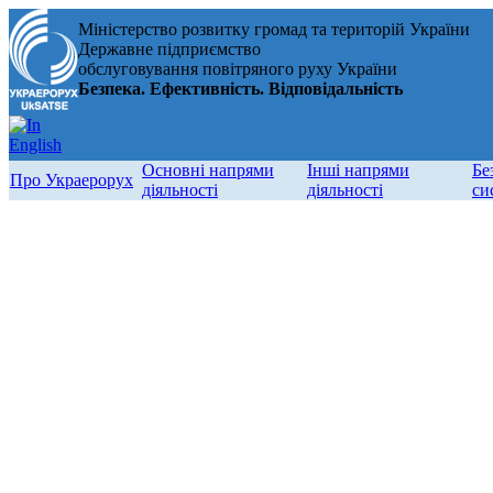
Міністерство розвитку громад та територій України
Державне підприємство
обслуговування повітряного руху України
Безпека. Ефективність. Відповідальність
Основні напрями
Інші напрями
Бе
Про Украерорух
діяльності
діяльності
си