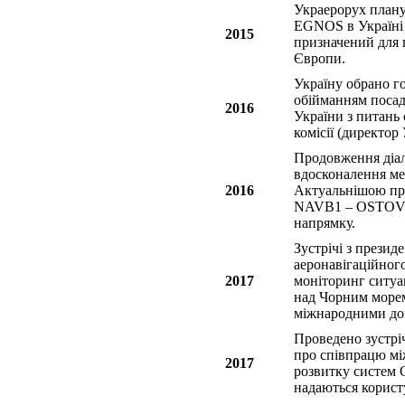
Украерорух планує
EGNOS в Україні 
2015
призначений для 
Європи.
Україну обрано г
обійманням посад
2016
України з питань 
комісії (директор
Продовження діало
вдосконалення ме
2016
Актуальнішою пр
NAVB1 – OSTOV 
напрямку.
Зустрічі з прези
аеронавігаційно
2017
моніторинг ситуа
над Чорним морем
міжнародними дог
Проведено зустрі
про співпрацю мі
2017
розвитку систем О
надаються корист