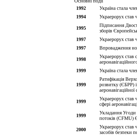
Основні події
1992
Україна стала чле
1994
Украерорух став 
Підписання Двост
1995
зборів Європейсь
1997
Украерорух став 
1997
Впровадження нов
Украерорух став 
1998
аеронавігаційног
1999
Україна стала чле
Ратифікація Верх
1999
розвитку (ЄБРР) і
аеронавігаційної 
Украерорух став ч
1999
сфері аеронавіга
Укладання Угоди 
1999
потоків (CFMU
Украерорух став 
2000
засобів безпеки п