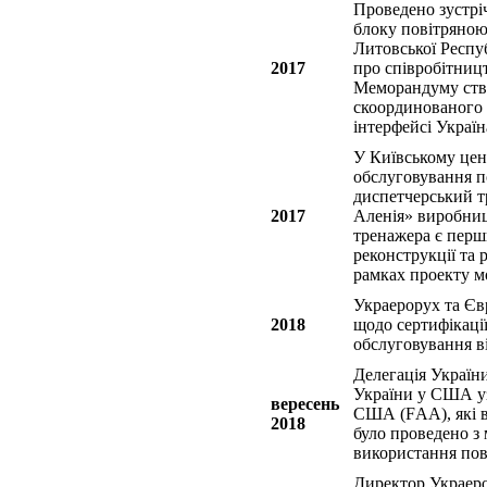
Проведено зустрі
блоку повітряною
Литовської Респу
2017
про співробітниц
Меморандуму ство
скоординованого 
інтерфейсі Україн
У Київському цен
обслуговування п
диспетчерський т
2017
Аленія» виробницт
тренажера є перш
реконструкції та
рамках проекту мо
Украерорух та Єв
2018
щодо сертифікаці
обслуговування в
Делегація Україн
України у США уз
вересень
США (FАА), які в
2018
було проведено з
використання пов
Директор Украер