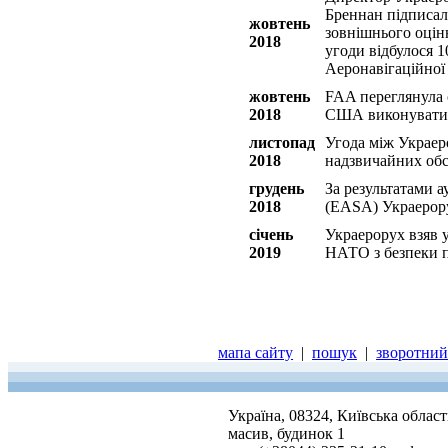
Бреннан підписал
жовтень
зовнішнього оцін
2018
угоди відбулося 1
Аеронавігаційної
жовтень
FAA переглянула 
2018
США виконувати 
листопад
Угода між Украер
2018
надзвичайних обс
грудень
За результатами 
2018
(EASA) Украерору
січень
Украерорух взяв 
2019
НАТО з безпеки п
мапа сайту
|
пошук
|
зворотний 
Україна, 08324, Київська облас
масив, будинок 1