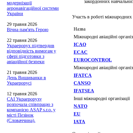
закордонних навчальних
модернізації
аеронавігаційної системи
України
Участь в роботі міжнародних 
29 травня 2026
Назва
Вічна пам'ять Герою
Міжнародні авіаційні організ
22 травня 2026
ICAO
Украерорух підтвердив
відповідність вимогам у
ECAC
сфері підготовки з
EUROCONTROL
авіаційної безпеки
Міжнародні авіаційні організ
21 травня 2026
IFATCA
День Вишиванки в
Украерорусі
CANSO
IFATSEA
12 травня 2026
Інші міжнародні організації
САІ Украероруху
розпочала співпрацю з
NATO
компанією ASAP s.r.o. у
EU
місті Пезінок
(Словаччина).
IATA