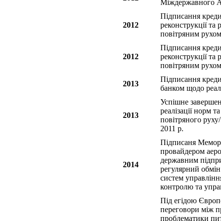
Міждержавного Ав
Підписання креди
2012
реконструкції та 
повітряним рухом
Підписання креди
2012
реконструкції та 
повітряним рухом
Підписання креди
2013
банком щодо реалі
Успішне завершенн
реалізації норм т
2013
повітряного руху
2011 р.
Підписаня Мемора
провайдером аеро
державним підпри
2014
регулярний обмін
систем управлінн
контролю та упра
Під егідою Євро
переговори між п
проблематики пит