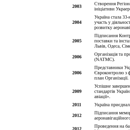
Створення Регіон
2003
ініціативи Украер
Україна стала 3
2004
участь у діяльн
розвитку аеронаві
Підписання Контра
2005
поставки та інст
Львів, Одеса, Сім
Організація та пр
2006
(NATMC).
Представники Укр
2006
Євроконтролю з ф
план Організації.
Успішне завершен
2009
стандартів Україн
авіації».
2011
Україна приєднал
Підписання мемо
2012
аеронавігаційног
Проведення на ба
2012