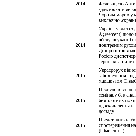
2014
Федерацією Автон
здійснювати аеро
Чорним морем у м
виключно Україні
Україна уклала з 
Agreement) щодо 
обслуговуванні по
2014
повітряним рухом
Дніпропетровськог
Росією диспетчер
аеронавігаційних
Украерорух відно
2015
забезпечення щоде
маршрутом Стамбу
Проведено спільн
семінару був анал
2015
безпілотних пові
вдосконалення на
досвіду.
Представники Укр
2015
спостереження на 
(Німеччина).