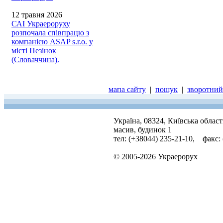
12 травня 2026
САІ Украероруху
розпочала співпрацю з
компанією ASAP s.r.o. у
місті Пезінок
(Словаччина).
мапа сайту
|
пошук
|
зворотний 
Україна, 08324, Київська облас
масив, будинок 1
тел: (+38044) 235-21-10, факс:
© 2005-2026 Украерорух