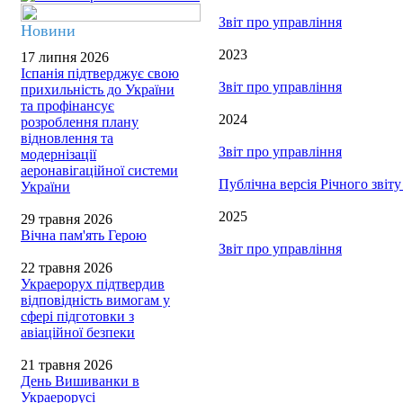
Звіт про управління
Новини
2023
17 липня 2026
Іспанія підтверджує свою
Звіт про управління
прихильність до України
та профінансує
2024
розроблення плану
відновлення та
Звіт про управління
модернізації
аеронавігаційної системи
Публічна версія Річного звіт
України
2025
29 травня 2026
Вічна пам'ять Герою
Звіт про управління
22 травня 2026
Украерорух підтвердив
відповідність вимогам у
сфері підготовки з
авіаційної безпеки
21 травня 2026
День Вишиванки в
Украерорусі