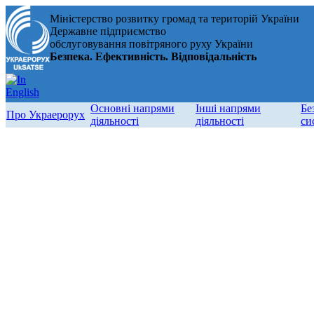
Міністерство розвитку громад та територій України
Державне підприємство
обслуговування повітряного руху України
Безпека. Ефективність. Відповідальність
Основні напрями
Інші напрями
Бе
Про Украерорух
діяльності
діяльності
си