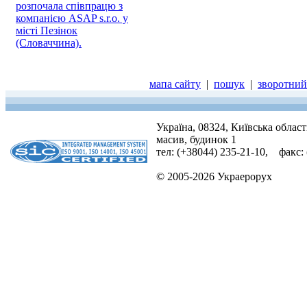
розпочала співпрацю з
компанією ASAP s.r.o. у
місті Пезінок
(Словаччина).
мапа сайту
|
пошук
|
зворотний 
Україна, 08324, Київська облас
масив, будинок 1
тел: (+38044) 235-21-10, факс:
© 2005-2026 Украерорух