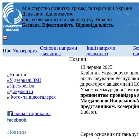
Міністерство розвитку громад та територій України
Державне підприємство
обслуговування повітряного руху України
Безпека. Ефективність. Відповідальність
Основні напрями
Інші напрями
Бе
Про Украерорух
діяльності
діяльності
си
Новини
13 червня 2025
Керівник Украероруху пров
Новини
обслуговування Республік
У дзеркалі ЗМІ
директором авіакомпанії 
Прес-релізи
У межах міжурядової зустр
Документи
президентом провайдера 
Фото- та відеогалерея
Магдаленою Яворською-
представником, комерцій
Ludera).
наша сторінка на
Новини
Серед основних питань зуст