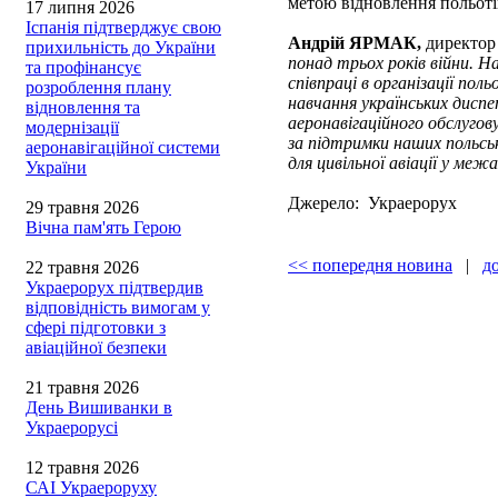
метою відновлення польоті
17 липня 2026
Іспанія підтверджує свою
Андрій ЯРМАК,
директор
прихильність до України
понад трьох років війни. 
та профінансує
співпраці в організації пол
розроблення плану
навчання українських диспе
відновлення та
аеронавігаційного обслугов
модернізації
за підтримки наших польськи
аеронавігаційної системи
для цивільної авіації у ме
України
Джерело: Украерорух
29 травня 2026
Вічна пам'ять Герою
<< попередня новина
|
д
22 травня 2026
Украерорух підтвердив
відповідність вимогам у
сфері підготовки з
авіаційної безпеки
21 травня 2026
День Вишиванки в
Украерорусі
12 травня 2026
САІ Украероруху