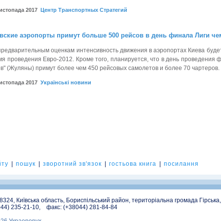
листопада 2017
Центр Транспортных Стратегий
вские аэропорты примут больше 500 рейсов в день финала Лиги ч
предварительным оценкам интенсивность движения в аэропортах Киева будет 
мя проведения Евро-2012. Кроме того, планируется, что в день проведения ф
ев" (Жуляны) примут более чем 450 рейсовых самолетов и более 70 чартеров.
листопада 2017
Українські новини
йту
|
пошук
|
зворотний зв'язок
|
гостьова книга
|
посилання
08324, Київська область, Бориспільський район, територіальна громада Гірська
044) 235-21-10, факс: (+38044) 281-84-84