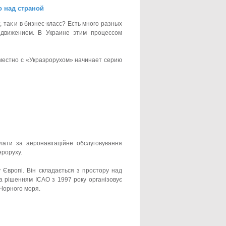
о над страной
 так и в бизнес-класс? Есть много разных
 движением. В Украине этим процессом
местно с «Украэрорухом» начинает серию
ати за аеронавігаційне обслуговування
ероруху.
у Європі. Він складається з простору над
а рішенням ICAO з 1997 року організовує
 Чорного моря.