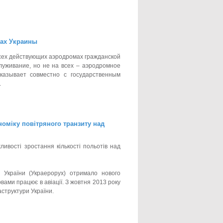
тах Украины
сех действующих аэродромах гражданской
уживание, но не на всех – аэродромное
казывает совместно с государственным
.
номіку повітряного транзиту над
ливості зростання кількості польотів над
 України (Украерорух) отримало нового
рвами працює в авіації. З жовтня 2013 року
аструктури України.