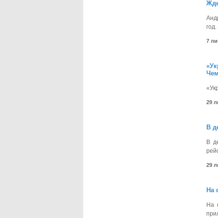
Жде
Анд
год.
7 л
«Ук
Чем
«Ук
29 
В д
В д
рей
29 
На 
На 
при