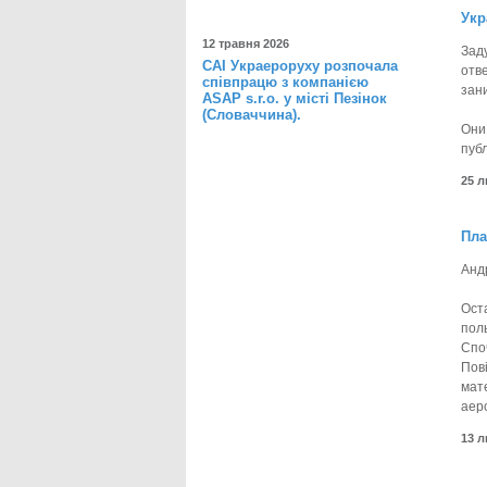
Укр
12 травня 2026
Зад
САІ Украероруху розпочала
отв
співпрацю з компанією
зан
ASAP s.r.o. у місті Пезінок
(Словаччина).
Они
пуб
25 
Пла
Анд
Ост
поль
Споч
Пов
мат
аер
13 