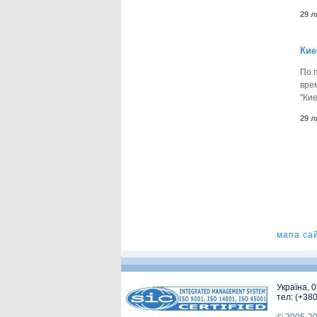
29 
Кие
По 
вре
"Ки
29 
мапа са
Україна, 
тел: (+38