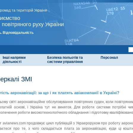
громад та територій України
риємство
 повітряного руху України
. Відповідальність
Інші напрями
Безпека польотів та
Персонал
діяльності
системи управління
зеркалі ЗМІ
тість аеронавігації: за що і як платять авіакомпанії в Україні?
сьому світі аеронавігаційне обслуговування повітряних суден, коли повітрян
платній основі, і Україна тут не виняток. Для роботи системи потрібні чи
езпечення роботи високотехнологічного обладнання і підготовку кваліфіковано
 avianews.com продовжує цикл публікацій з Украерорухом про роботу аеронавіг
наєтеся про те, з чого складається плата за аеронавігацію, куди ці кошт