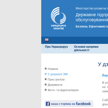
Міністерство розвитку 
Державне підп
обслуговування
Безпека. Ефективність
Про Украерорух
Основні напрями
діяльності
У д
Новини
У дзеркалі ЗМІ
Вар
Прес-релізи
В у
Документи
на 
Фото- та відеогалерея
заб
Сайт
наша сторінка на
діз