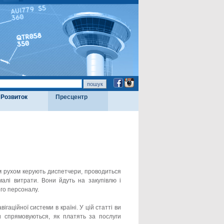
Розвиток
Пресцентр
им рухом керують диспетчери, проводиться
малі витрати. Вони йдуть на закупівлю і
го персоналу.
аційної системи в країні. У цій статті ви
и спрямовуються, як платять за послуги