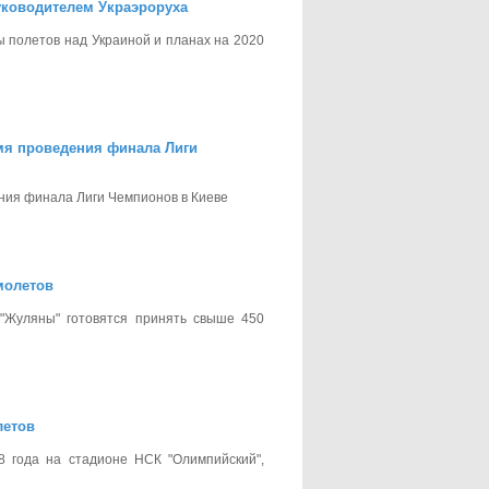
уководителем Украэроруха
 полетов над Украиной и планах на 2020
мя проведения финала Лиги
ния финала Лиги Чемпионов в Киеве
молетов
"Жуляны" готовятся принять свыше 450
летов
 года на стадионе НСК "Олимпийский",