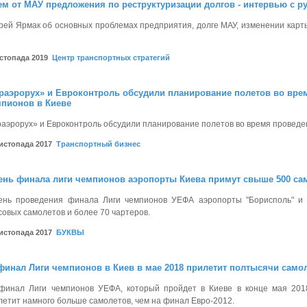
м от МАУ предложения по реструктуризации долгов - интервью с р
рей Ярмак об основных проблемах предприятия, долге МАУ, изменении карты
истопада 2019
Центр транспортных стратегий
раэрорух» и Евроконтроль обсудили планирование полетов во вре
пионов в Киеве
раэрорух» и Евроконтроль обсудили планирование полетов во время проведе
листопада 2017
Транспортный бизнес
ень финала лиги чемпионов аэропорты Киева примут свыше 500 са
ень проведения финала Лиги чемпионов УЕФА аэропорты "Борисполь" и 
совых самолетов и более 70 чартеров.
листопада 2017
БУКВЫ
финал Лиги чемпионов в Киев в мае 2018 прилетит полтысячи само
финал Лиги чемпионов УЕФА, который пройдет в Киеве в конце мая 2018
летит намного больше самолетов, чем на финал Евро-2012.