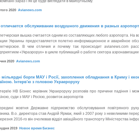
компанії зараз і як це буде виглядати в майбутньому.
ютого 2020
Avianews.com
 отличается обслуживание воздушного движения в разных аэропор
петчерская вышка считается одним из составляющих любого аэропорта. На в
ации Украины предоставляется полетно-информационное и аварийное обсл
петчерское. В чем отличия и почему так происходит avianews.com расс
дприятием «Украэрорух» в цикле публикаций о работе сектора аэронавигации
ічня 2020
Avianews.com
 мільярдні борги МАУ і Росії, захоплення обладнання в Криму і еко
аїною. Інтерв'ю з головою Украероруху
нтерв'ю НВ Бізнес керівник Украероруху розповів про причини падіння і мож
їною, суди з МАУ і Росією, розвиток аеропортів
ередині жовтня Державне підприємство обслуговування повітряного руху
вника. В.о. директора став Андрій Ярмак, який з 2007 року з невеликими пере
ерезня 2016-го він очолював відділ авіаційного транспорту Міністерства інфр
грудня 2019
Новое время Бизнес