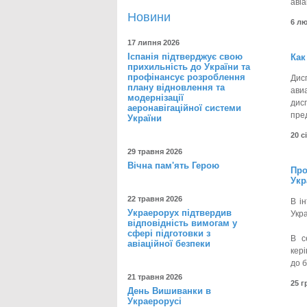
авіа
Новини
6 л
17 липня 2026
Іспанія підтверджує свою
Как
прихильність до України та
профінансує розроблення
Дис
плану відновлення та
ави
модернізації
дис
аеронавігаційної системи
пре
України
20 с
29 травня 2026
Вічна пам'ять Герою
Про
Укр
22 травня 2026
В і
Украерорух підтвердив
Укра
відповідність вимогам у
сфері підготовки з
В с
авіаційної безпеки
кері
до б
21 травня 2026
25 
День Вишиванки в
Украерорусі