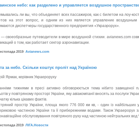
аинское небо: как разделено и управляется воздушное пространств
умывались ли вы, что объединяет всех пассажиров, как с билетом на лоу-кост,
етов на этот вопрос, и одним из них является управление воздушным
имаются диспетчеры государственного предприятия «Украэрорух».
 — своеобразные путеводители в мире воздушной стихии. avianews.com сов
ликаций о том, как работает сектор аэронавигации.
листопада 2019
Avianews.com
та за небо. Скільки коштує проліт над Україною
рій Ярмак, керівник Украероруху
анніми тижнями в пресі активно обговорюється тема нібито завищеної пл
отів у повітряному просторі України, яку авіакомпанії вносять за послуги Укра
атку кілька цікавих фактів.
ітряний простір України, площа якого 776 000 км кв, - один із найбільших 
ериковою частиною України та її прибережними водами. Також Украерорух з
онавігаційне обслуговування повітряного руху над частиною нейтральних вод
листопада 2019
ЛІГА.Новости