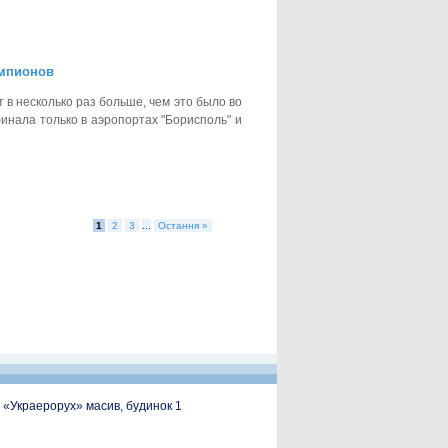
емпионов
в несколько раз больше, чем это было во
инала только в аэропортах "Борисполь" и
1
2
3
...
Остання »
, «Украерорух» масив, будинок 1