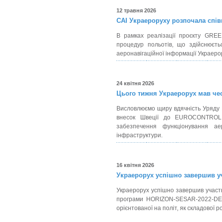
12 травня 2026
САІ Украероруху розпочала співп
В рамках реалізації проєкту GRE
процедур польотів, що здійснюєть
аеронавігаційної інформації Украерор
24 квітня 2026
Цього тижня Украерорух мав чес
Висловлюємо щиру вдячність Уряду Ш
внесок Швеції до EUROCONTROL A
забезпечення функціонування аер
інфраструктури.
16 квітня 2026
Украерорух успішно завершив уч
Украерорух успішно завершив участь
програми HORIZON-SESAR-2022-DES-
орієнтованої на політ, як складової 