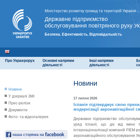
Міністерство розвитку громад та територій України
Державне підприємство
обслуговування повітряного руху Ук
Безпека. Ефективність. Відповідальність
Про Украерорух
Основні напрями
Інші напрями
Б
діяльності
діяльності
с
Новини
Новини
У дзеркалі ЗМІ
17 липня 2026
Прес-релізи
Іспанія підтверджує свою прихи
модернізації аеронавігаційної с
Документи
Фото- та відеогалерея
Державне підприємство обслуговуван
уряд Іспанії, що діє від імені
інтернаціоналізації компаній FIEM 
наша сторінка на
аеронавігаційного обслуговування Укр