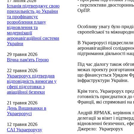
17 липня 2026
- перспективи двосторонньо
Іспанія підтверджує свою
ОрПР.
прихильність до України
та профінансує
розроблення плану
Особливу увагу було приділ
відновлення та
європейської та міжнародно
модернізації
аеронавігаційної системи
В Украерорусі підкреслили
України
аеронавігаційної солідарн
підтримання діяльності на
29 травня 2026
Вічна пам'ять Герою
Під час діалогу також обго
межах проекту розгортання
22 травня 2026
що фінансується Урядом Фра
Украерорух підтвердив
інфраструктури України.
відповідність вимогам у
сфері підготовки з
Крім того, Украерорух пре
авіаційної безпеки
готовність приєднатися до 
Франції, які спрямовані на
21 травня 2026
День Вишиванки в
Андрій ЯРМАК, керівник п
Украерорусі
делегації за візит і підтв
відновленні безпечних, ефе
12 травня 2026
Джерело: Украерорух
САІ Украероруху