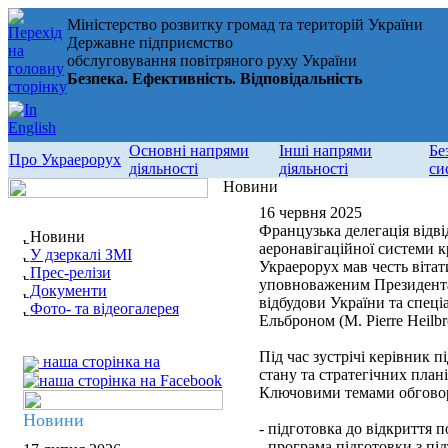
Міністерство розвитку громад та територій України
Державне підприємство
обслуговування повітряного руху України
Безпека. Ефективність. Відповідальність
Основні напрями
Інші напрями
Бе
Про Украерорух
діяльності
діяльності
си
Новини
16 червня 2025
Французька делегація відв
Новини
аеронавігаційної системи к
У дзеркалі ЗМІ
Украерорух мав честь вітат
Прес-релізи
уповноваженим Президента 
Документи
відбудови України та спе
Фото- та відеогалерея
Ельброном (M. Pierre Heilbr
Під час зустрічі керівник
наша сторінка на
стану та стратегічних план
Ключовими темами обговор
Новини
- підготовка до відкриття п
- програма підготовки з пі