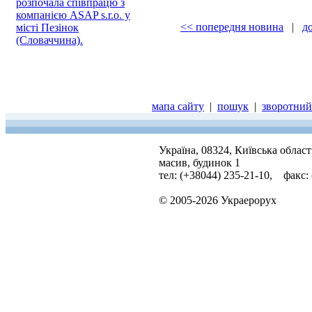
розпочала співпрацю з
компанією ASAP s.r.o. у
<< попередня новина
|
д
місті Пезінок
(Словаччина).
мапа сайту
|
пошук
|
зворотний 
Україна, 08324, Київська облас
масив, будинок 1
тел: (+38044) 235-21-10, факс:
© 2005-2026 Украерорух