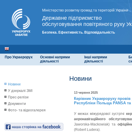
Міністерство розвитку громад та територій України
Державне підприємство
обслуговування повітряного руху Ук
Безпека. Ефективність. Відповідальність
Про Украерорух
Основні напрями
Інші напрями
Б
діяльності
діяльності
с
Новини
Новини
У дзеркалі ЗМІ
13 червня 2025
Прес-релізи
Керівник Украероруху провів
Республіки Польща PANSA та 
Документи
Фото- та відеогалерея
У межах міжурядової зустрічі
кер
аеронавігаційного обслугов
Jaworska-Maсkowiak) та
офіційн
наша сторінка на
(Robert Ludera).