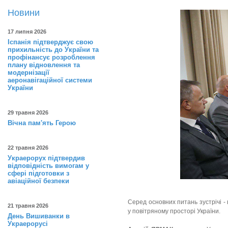
Новини
17 липня 2026
Іспанія підтверджує свою
прихильність до України та
профінансує розроблення
плану відновлення та
модернізації
аеронавігаційної системи
України
29 травня 2026
Вічна пам'ять Герою
22 травня 2026
Украерорух підтвердив
відповідність вимогам у
сфері підготовки з
авіаційної безпеки
Серед основних питань зустрічі -
21 травня 2026
у повітряному просторі України.
День Вишиванки в
Украерорусі