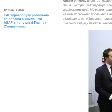
Андрій ЯРМАК,
директор Украер
Наша зустріч підтверджує спі
українському небі. Ми разом пра
12 травня 2026
на базі польського провайдера а
САІ Украероруху розпочала
співпрацю з компанією
обладнання за підтримки наших 
ASAP s.r.o. у місті Пезінок
цивільної авіації у межах віднов
(Словаччина).