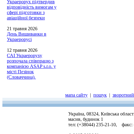
Украерорух підтвердив
відповідність вимогам у
сфері підготовки з
авіаційної безпеки
21 травня 2026
День Вишиванки в
Украерорусі
12 травня 2026
САІ Украероруху
розпочала співпрацю з
компанією ASAP s.r.o. у
місті Пезінок
(Словаччина).
мапа сайту
|
пошук
|
зворотний 
Україна, 08324, Київська облас
масив, будинок 1
тел: (+38044) 235-21-10, факс: