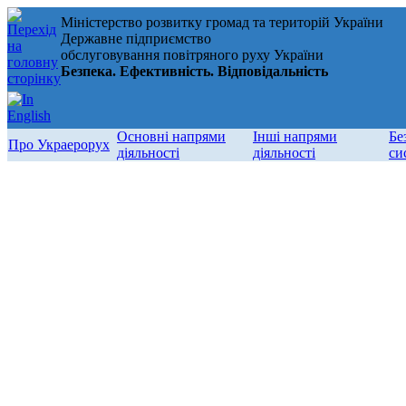
Міністерство розвитку громад та територій України
Державне підприємство
обслуговування повітряного руху України
Безпека. Ефективність. Відповідальність
Основні напрями
Інші напрями
Бе
Про Украерорух
діяльності
діяльності
си