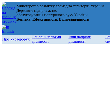
Міністерство розвитку громад та територій України
Державне підприємство
обслуговування повітряного руху України
Безпека. Ефективність. Відповідальність
Основні напрями
Інші напрями
Бе
Про Украерорух
діяльності
діяльності
си