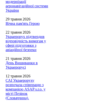
модернізації
аеронавігаційної системи
України
29 травня 2026
Вічна пам'ять Герою
22 травня 2026
Украерорух підтвердив
відповідність вимогам у
сфері підготовки з
авіаційної безпеки
21 травня 2026
День Вишиванки в
Украерорусі
12 травня 2026
САІ Украероруху
розпочала співпрацю з
компанією ASAP s.r.o. у
місті Пезінок
(Словаччина).