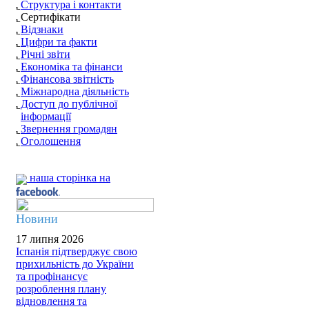
Структура і контакти
Сертифікати
Відзнаки
Цифри та факти
Річні звіти
Економіка та фінанси
Фінансова звітність
Міжнародна діяльність
Доступ до публічної
інформації
Звернення громадян
Оголошення
наша сторінка на
Новини
17 липня 2026
Іспанія підтверджує свою
прихильність до України
та профінансує
розроблення плану
відновлення та