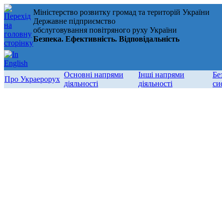
Міністерство розвитку громад та територій України
Державне підприємство
обслуговування повітряного руху України
Безпека. Ефективність. Відповідальність
Основні напрями
Інші напрями
Бе
Про Украерорух
діяльності
діяльності
си