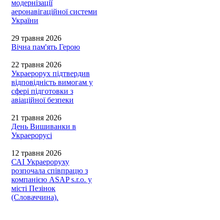
модернізації
аеронавігаційної системи
України
29 травня 2026
Вічна пам'ять Герою
22 травня 2026
Украерорух підтвердив
відповідність вимогам у
сфері підготовки з
авіаційної безпеки
21 травня 2026
День Вишиванки в
Украерорусі
12 травня 2026
САІ Украероруху
розпочала співпрацю з
компанією ASAP s.r.o. у
місті Пезінок
(Словаччина).