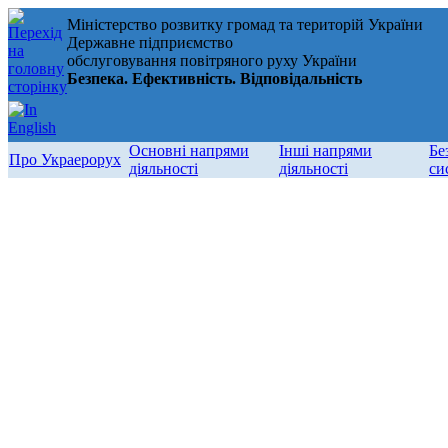
Міністерство розвитку громад та територій України
Державне підприємство
обслуговування повітряного руху України
Безпека. Ефективність. Відповідальність
Основні напрями
Інші напрями
Бе
Про Украерорух
діяльності
діяльності
си