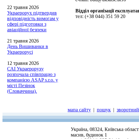
22 травня 2026
Відділ організації експлуата
Украерорух підтвердив
тел: (+38 044) 351 59 20
відповідність вимогам у
сфері підготовки з
авіаційної безпеки
21 травня 2026
День Вишиванки в
Украерорусі
12 травня 2026
САІ Украероруху
розпочала співпрацю з
компанією ASAP s.r.o. у
місті Пезінок
(Словаччина).
мапа сайту
|
пошук
|
зворотний 
Україна, 08324, Київська облас
масив, будинок 1