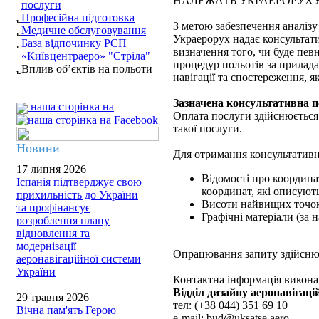
НАЛЕЖАТЬ УКРАЕРОРУХ
послуги
Професійна підготовка
З метою забезпечення аналізу 
Медичне обслуговування
Украерорух надає консультати
База відпочинку РСП
визначення того, чи буде пе
«Київцентраеро» "Стріла"
процедур польотів за прилада
Вплив об’єктів на польоти
навігації та спостереження, я
Зазначена консультативна по
наша сторінка на
Оплата послуги здійснюється 
такої послуги.
Новини
Для отримання консультативно
17 липня 2026
Відомості про координа
Іспанія підтверджує свою
координат, які описуют
прихильність до України
Висоти найвищих точок 
та профінансує
Графічні матеріали (за н
розроблення плану
відновлення та
модернізації
Опрацювання запиту здійснює
аеронавігаційної системи
України
Контактна інформація виконав
Відділ дизайну аеронавігаці
29 травня 2026
тел: (+38 044) 351 69 10
Вічна пам'ять Герою
e-mail: bud@uksatse.aero