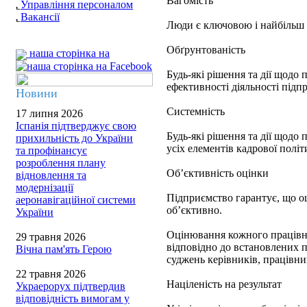
Вагомість
Управління персоналом
Вакансії
Люди є ключовою і найбільш
Обґрунтованість
наша сторінка на
Будь-які рішення та дії щодо
ефективності діяльності підп
Новини
Системність
17 липня 2026
Іспанія підтверджує свою
Будь-які рішення та дії щодо
прихильність до України
усіх елементів кадрової політ
та профінансує
розроблення плану
Об’єктивність оцінки
відновлення та
модернізації
Підприємство гарантує, що о
аеронавігаційної системи
об’єктивно.
України
Оцінювання кожного працівни
29 травня 2026
відповідно до встановлених 
Вічна пам'ять Герою
суджень керівників, працівни
22 травня 2026
Націленість на результат
Украерорух підтвердив
відповідність вимогам у