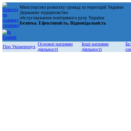
Міністерство розвитку громад та територій України
Державне підприємство
обслуговування повітряного руху України
Безпека. Ефективність. Відповідальність
Основні напрями
Інші напрями
Бе
Про Украерорух
діяльності
діяльності
си