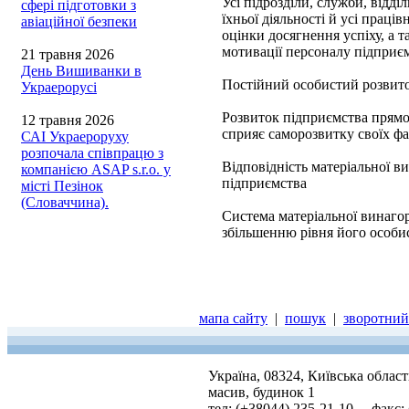
Усі підрозділи, служби, відді
сфері підготовки з
їхньої діяльності й усі праці
авіаційної безпеки
оцінки досягнення успіху, а т
мотивації персоналу підприє
21 травня 2026
День Вишиванки в
Постійний особистий розвиток
Украерорусі
Розвиток підприємства прямо 
12 травня 2026
сприяє саморозвитку своїх фах
САІ Украероруху
розпочала співпрацю з
Відповідність матеріальної ви
компанією ASAP s.r.o. у
підприємства
місті Пезінок
(Словаччина).
Система матеріальної винагор
збільшенню рівня його особист
мапа сайту
|
пошук
|
зворотний 
Україна, 08324, Київська облас
масив, будинок 1
тел: (+38044) 235-21-10, факс: