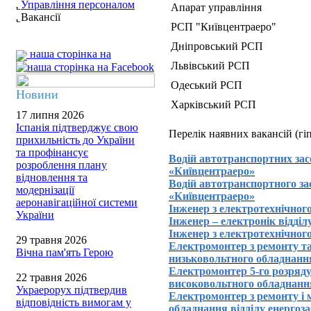
Управління персоналом
Апарат управління
Вакансії
РСП "Київцентраеро"
Дніпровський РСП
наша сторінка на
Львівський РСП
Одеський РСП
Новини
Харківський РСП
17 липня 2026
Іспанія підтверджує свою
Перелік наявних вакансій (гі
прихильність до України
та профінансує
Водій автотранспортних за
розроблення плану
«Київцентраеро»
відновлення та
Водій автотранспортного зас
модернізації
«Київцентраеро»
аеронавігаційної системи
Інженер з електротехнічно
України
Інженер – електронік відді
Інженер з електротехнічного
29 травня 2026
Електромонтер з ремонту та
Вічна пам'ять Герою
низьковольтного обладнання
Електромонтер 5-го розряду
22 травня 2026
високовольтного обладнання
Украерорух підтвердив
Електромонтер з ремонту і 
відповідність вимогам у
обладнання відділу енергоз