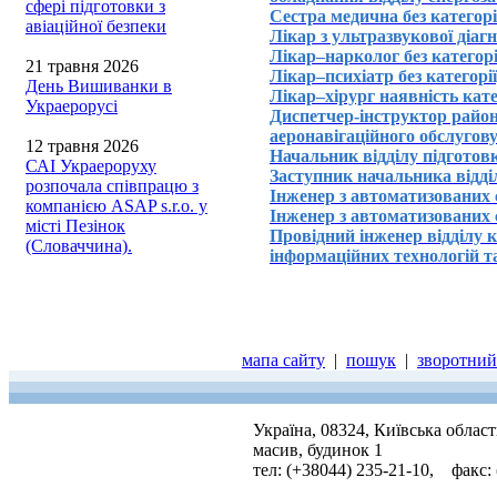
сфері підготовки з
Cестра медична без категор
авіаційної безпеки
Лікар з ультразвукової діа
Лікар–нарколог без категор
21 травня 2026
Лікар–психіатр без категорі
День Вишиванки в
Лікар–хірург наявність кате
Украерорусі
Диспетчер-інструктор район
аеронавігаційного обслуго
12 травня 2026
Начальник відділу підгото
САІ Украероруху
Заступник начальника відд
розпочала співпрацю з
Інженер з автоматизованих 
компанією ASAP s.r.o. у
Інженер з автоматизованих 
місті Пезінок
Провідний інженер відділу 
(Словаччина).
інформаційних технологій т
мапа сайту
|
пошук
|
зворотний 
Україна, 08324, Київська облас
масив, будинок 1
тел: (+38044) 235-21-10, факс: