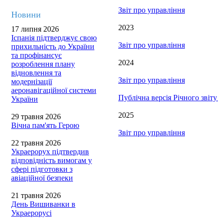
Звіт про управління
Новини
2023
17 липня 2026
Іспанія підтверджує свою
Звіт про управління
прихильність до України
та профінансує
2024
розроблення плану
відновлення та
Звіт про управління
модернізації
аеронавігаційної системи
Публічна версія Річного звіт
України
2025
29 травня 2026
Вічна пам'ять Герою
Звіт про управління
22 травня 2026
Украерорух підтвердив
відповідність вимогам у
сфері підготовки з
авіаційної безпеки
21 травня 2026
День Вишиванки в
Украерорусі