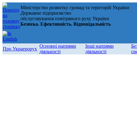
Міністерство розвитку громад та територій України
Державне підприємство
обслуговування повітряного руху України
Безпека. Ефективність. Відповідальність
Основні напрями
Інші напрями
Бе
Про Украерорух
діяльності
діяльності
си