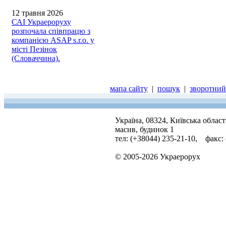
12 травня 2026
САІ Украероруху
розпочала співпрацю з
компанією ASAP s.r.o. у
місті Пезінок
(Словаччина).
мапа сайту
|
пошук
|
зворотний 
Україна, 08324, Київська облас
масив, будинок 1
тел: (+38044) 235-21-10, факс:
© 2005-2026 Украерорух