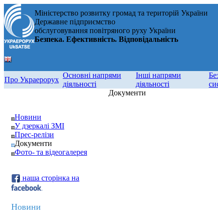
Міністерство розвитку громад та територій України
Державне підприємство
обслуговування повітряного руху України
Безпека. Ефективність. Відповідальність
Основні напрями
Інші напрями
Бе
Про Украерорух
діяльності
діяльності
си
Документи
Новини
У дзеркалі ЗМІ
Прес-релізи
Документи
Фото- та відеогалерея
наша сторінка на
Новини