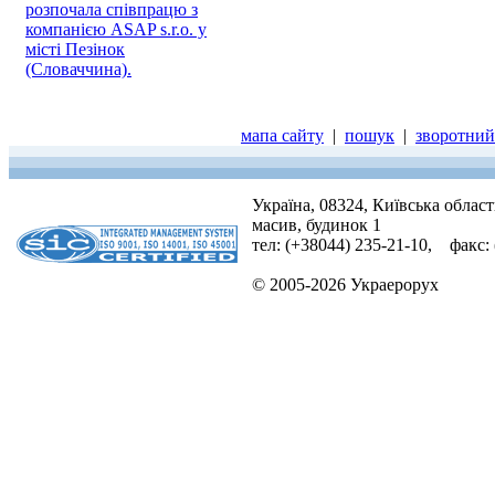
розпочала співпрацю з
компанією ASAP s.r.o. у
місті Пезінок
(Словаччина).
мапа сайту
|
пошук
|
зворотний 
Україна, 08324, Київська облас
масив, будинок 1
тел: (+38044) 235-21-10, факс:
© 2005-2026 Украерорух