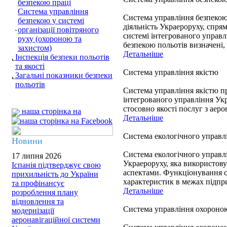
безпекою праці
Система управління
Система управління безпекою 
безпекою у системі
діяльність Украероруху, спря
організації повітряного
системі інтегрованого управлі
руху (охороною та
безпекою польотів визначені,
захистом)
Детальніше
Інспекція безпеки польотів
та якості
Система управління якістю
Загальні показники безпеки
польотів
Система управління якістю пр
інтегрованого управління Ук
стосовно якості послуг з аер
наша сторінка на
Детальніше
Система екологічного управл
Новини
Система екологічного управл
17 липня 2026
Украероруху, яка використову
Іспанія підтверджує свою
аспектами. Функціонування с
прихильність до України
характеристик в межах підпри
та профінансує
Детальніше
розроблення плану
відновлення та
Система управління охороною
модернізації
аеронавігаційної системи