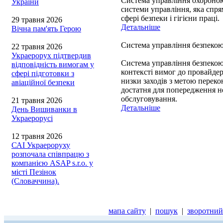
Система управління охороною
України
системи управління, яка спря
сфері безпеки і гігієни праці.
29 травня 2026
Детальніше
Вічна пам'ять Герою
Система управління безпекою 
22 травня 2026
Украерорух підтвердив
Система управління безпекою 
відповідність вимогам у
контексті вимог до провайдер
сфері підготовки з
низки заходів з метою переко
авіаційної безпеки
достатня для попередження н
обслуговування.
21 травня 2026
Детальніше
День Вишиванки в
Украерорусі
12 травня 2026
САІ Украероруху
розпочала співпрацю з
компанією ASAP s.r.o. у
місті Пезінок
(Словаччина).
мапа сайту
|
пошук
|
зворотний 