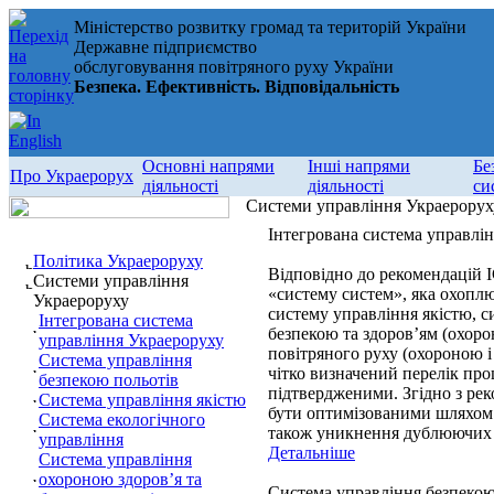
Міністерство розвитку громад та територій України
Державне підприємство
обслуговування повітряного руху України
Безпека. Ефективність. Відповідальність
Основні напрями
Інші напрями
Бе
Про Украерорух
діяльності
діяльності
си
Системи управління Украерорух
Інтегрована система управлі
Політика Украероруху
Відповідно до рекомендацій 
Системи управління
«систему систем», яка охоплю
Украероруху
систему управління якістю, 
Інтегрована система
безпекою та здоров’ям (охоро
управління Украероруху
повітряного руху (охороною і
Система управління
чітко визначений перелік про
безпекою польотів
підтвердженими. Згідно з ре
Система управління якістю
бути оптимізованими шляхом ї
Система екологічного
також уникнення дублюючих 
управління
Детальніше
Система управління
охороною здоров’я та
Система управління безпекою