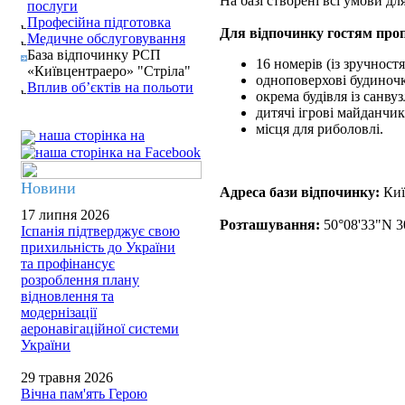
На базі створені всі умови дл
послуги
Професійна підготовка
Для відпочинку гостям про
Медичне обслуговування
База відпочинку РСП
16 номерів (із зручност
«Київцентраеро» "Стріла"
одноповерхові будиночк
Вплив об’єктів на польоти
окрема будівля із санв
дитячі ігрові майданчи
місця для риболовлі.
наша сторінка на
Новини
Адреса бази відпочинку:
Киї
17 липня 2026
Розташування:
50°08'33"N 3
Іспанія підтверджує свою
прихильність до України
та профінансує
розроблення плану
відновлення та
модернізації
аеронавігаційної системи
України
29 травня 2026
Вічна пам'ять Герою