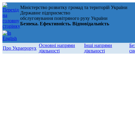
Міністерство розвитку громад та територій України
Державне підприємство
обслуговування повітряного руху України
Безпека. Ефективність. Відповідальність
Основні напрями
Інші напрями
Бе
Про Украерорух
діяльності
діяльності
си