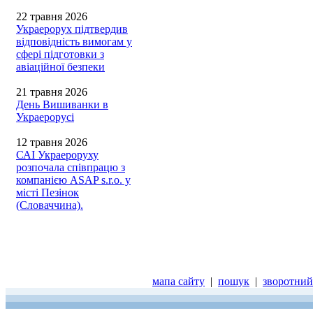
22 травня 2026
Украерорух підтвердив
відповідність вимогам у
сфері підготовки з
авіаційної безпеки
21 травня 2026
День Вишиванки в
Украерорусі
12 травня 2026
САІ Украероруху
розпочала співпрацю з
компанією ASAP s.r.o. у
місті Пезінок
(Словаччина).
мапа сайту
|
пошук
|
зворотний 