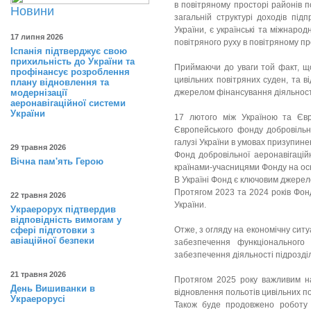
в повітряному просторі районів п
Новини
загальній структурі доходів під
України, є українські та міжнаро
17 липня 2026
повітряного руху в повітряному пр
Іспанія підтверджує свою
прихильність до України та
Приймаючи до уваги той факт, що
профінансує розроблення
цивільних повітряних суден, та в
плану відновлення та
модернізації
джерелом фінансування діяльност
аеронавігаційної системи
України
17 лютого між Україною та Євр
Європейського фонду добровільно
галузі України в умовах призупинен
29 травня 2026
Фонд добровільної аеронавігацій
Вічна пам'ять Герою
країнами-учасницями Фонду на осн
В Україні Фонд є ключовим джере
Протягом 2023 та 2024 років Фон
22 травня 2026
України.
Украерорух підтвердив
відповідність вимогам у
сфері підготовки з
Отже, з огляду на економічну сит
авіаційної безпеки
забезпечення функціонального 
забезпечення діяльності підрозділ
21 травня 2026
Протягом 2025 року важливим на
День Вишиванки в
відновлення польотів цивільних по
Украерорусі
Також буде продовжено роботу 