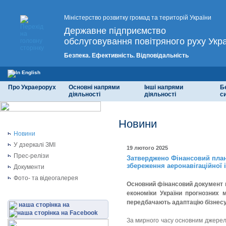
Міністерство розвитку громад та територій України
Державне підприємство
обслуговування повітряного руху Укр
Безпека. Ефективність. Відповідальність
Про Украерорух
Основні напрями
Інші напрями
Б
діяльності
діяльності
с
Новини
Новини
У дзеркалі ЗМІ
19 лютого 2025
Прес-релізи
Затверджено Фінансовий план
збереження аеронавігаційної 
Документи
Фото- та відеогалерея
Основний фінансовий документ 
економіки України прогнозних м
передбачають адаптацію бізнесу 
наша сторінка на
За мирного часу основним джерело