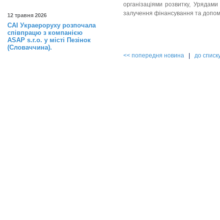
організаціями розвитку, Урядами
залучення фінансування та допом
12 травня 2026
САІ Украероруху розпочала
співпрацю з компанією
ASAP s.r.o. у місті Пезінок
(Словаччина).
<< попередня новина
|
до списк