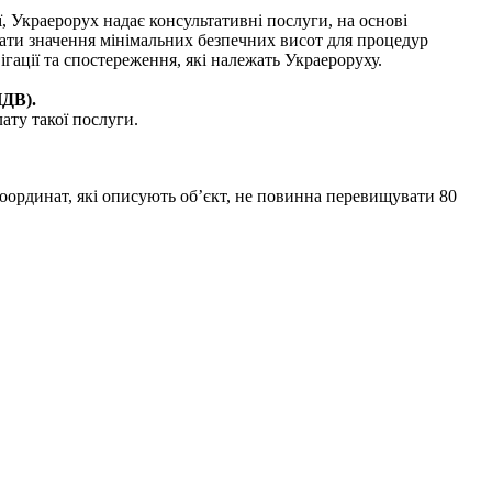
ї, Украерорух надає консультативні послуги, на основі
вати значення мінімальних безпечних висот для процедур
ігації та спостереження, які належать Украероруху.
ПДВ).
ату такої послуги.
координат, які описують об’єкт, не повинна перевищувати 80