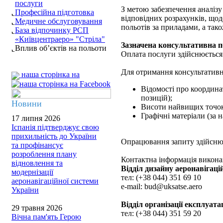
послуги
З метою забезпечення аналізу 
Професійна підготовка
відповідних розрахунків, що
Медичне обслуговування
польотів за приладами, а тако
База відпочинку РСП
«Київцентраеро» "Стріла"
Зазначена консультативна по
Вплив об’єктів на польоти
Оплата послуги здійснюється 
Для отримання консультативно
наша сторінка на
Відомості про координа
позицій);
Новини
Висоти найвищих точок 
Графічні матеріали (за н
17 липня 2026
Іспанія підтверджує свою
прихильність до України
Опрацювання запиту здійснює
та профінансує
розроблення плану
Контактна інформація виконав
відновлення та
Відділ дизайну аеронавігаці
модернізації
тел: (+38 044) 351 69 10
аеронавігаційної системи
e-mail: bud@uksatse.aero
України
Відділ організації експлуата
29 травня 2026
тел: (+38 044) 351 59 20
Вічна пам'ять Герою