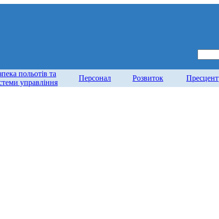
зпека польотів та
Персонал
Розвиток
Пресцент
стеми управління