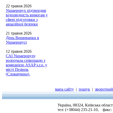
22 травня 2026
Украерорух підтвердив
відповідність вимогам у
сфері підготовки з
авіаційної безпеки
21 травня 2026
День Вишиванки в
Украерорусі
12 травня 2026
САІ Украероруху
розпочала співпрацю з
компанією ASAP s.r.o. у
місті Пезінок
(Словаччина).
мапа сайту
|
пошук
|
зворотний 
Україна, 08324, Київська облас
тел: (+38044) 235-21-10, факс: