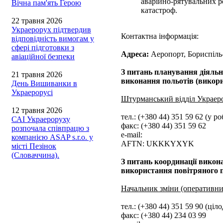
аварійно-рятувальних ро
Вічна пам'ять Герою
катастроф.
22 травня 2026
Украерорух підтвердив
Контактна інформація:
відповідність вимогам у
сфері підготовки з
Адреса:
Аеропорт, Бориспіль-
авіаційної безпеки
З питань планування діяльн
21 травня 2026
виконання польотів (викори
День Вишиванки в
Украерорусі
Штурманський відділ Украер
12 травня 2026
тел.: (+380 44) 351 59 62 (у ро
САІ Украероруху
факс: (+380 44) 351 59 62
розпочала співпрацю з
e-mail:
компанією ASAP s.r.o. у
AFTN: UKKKYXYK
місті Пезінок
(Словаччина).
З питань координації викон
використання повітряного 
Начальник зміни (оперативн
тел.: (+380 44) 351 59 90 (ціл
факс: (+380 44) 234 03 99