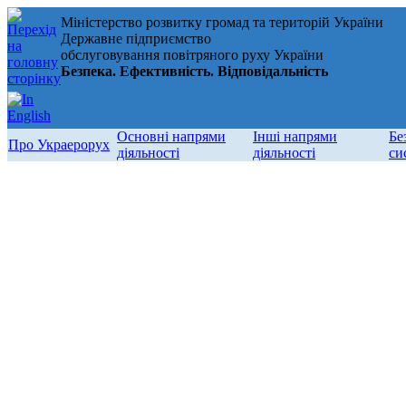
Міністерство розвитку громад та територій України
Державне підприємство
обслуговування повітряного руху України
Безпека. Ефективність. Відповідальність
Основні напрями
Інші напрями
Бе
Про Украерорух
діяльності
діяльності
си