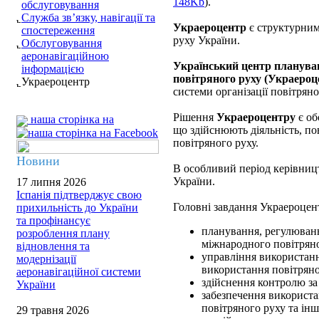
148Kb
).
обслуговування
Служба зв’язку, навігації та
Украероцентр
є структурним
спостереження
руху України.
Обслуговування
аеронавігаційною
Український центр планува
інформацією
повітряного руху (Украероц
Украероцентр
системи організації повітряно
Рішення
Украероцентру
є об
наша сторінка на
що здійснюють діяльність, по
повітряного руху.
Новини
В особливий період керівни
України.
17 липня 2026
Іспанія підтверджує свою
Головні завдання Украероцен
прихильність до України
та профінансує
планування, регулюванн
розроблення плану
міжнародного повітряно
відновлення та
управління використанн
модернізації
використання повітряно
аеронавігаційної системи
здійснення контролю за
України
забезпечення використа
повітряного руху та ін
29 травня 2026