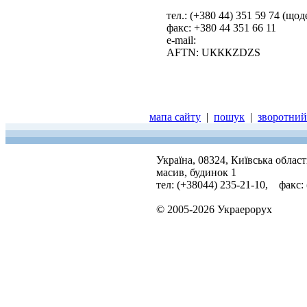
тел.: (+380 44) 351 59 74 (що
факс: +380 44 351 66 11
е-mail:
AFTN: UКККZDZS
мапа сайту
|
пошук
|
зворотний 
Україна, 08324, Київська облас
масив, будинок 1
тел: (+38044) 235-21-10, факс:
© 2005-2026 Украерорух