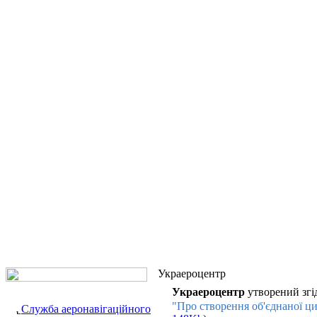
Украероцентр
Украероцентр
утворений згі
"Про створення об'єднаної ци
Служба аеронавігаційного