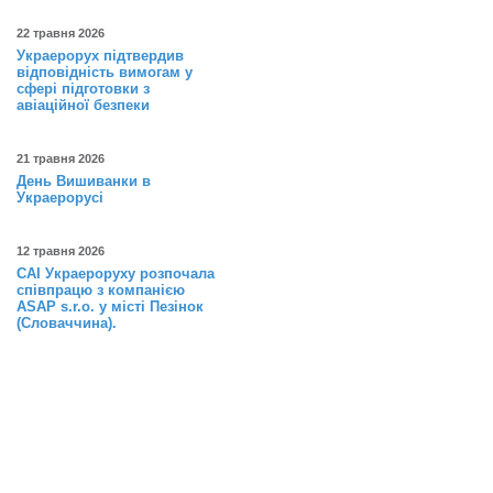
22 травня 2026
Украерорух підтвердив
відповідність вимогам у
сфері підготовки з
авіаційної безпеки
21 травня 2026
День Вишиванки в
Украерорусі
12 травня 2026
САІ Украероруху розпочала
співпрацю з компанією
ASAP s.r.o. у місті Пезінок
(Словаччина).