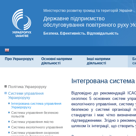
Міністерство розвитку громад та територій України
Державне підприємство
обслуговування повітряного руху Ук
Безпека. Ефективність. Відповідальність
Про Украерорух
Основні напрями
Інші напрями
Б
діяльності
діяльності
с
Інтегрована система
Політика Украероруху
Відповідно до рекомендацій ІСАО
Системи управління
Украероруху
охоплює 5 основних систем управ
Інтегрована система управління
екологічного управління, систему
Украероруху
безпекою у системі організації 
Система управління безпекою
стандартах і має чітко визначен
польотів
підтвердженими. Згідно з рекоме
Система управління якістю
шляхом їх інтеграції, що створит
Система екологічного управління
Система управління охороною