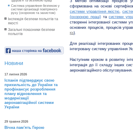
здоров’я та безпекою праці
З метою оптимізації процесів у
Система управління безпекою у
сформована на основі сертифіко
системі організації повітряного
системи управління якістю
,
систе
руху (охороною та захистом)
(охороною праці)
та
системи упра
Інспекція безпеки польотів та
створенні інтегрованої системи уп
якості
основних процесів, процесів управ
Загальні показники безпеки
).
Kb
польотів
Для реалізації інтегрованих проц
інтегровану систему управління У
наша сторінка на
Наступним кроком в розвитку інт
Новини
інтеграція до її складу інших си
аеронавігаційного обслуговування.
17 липня 2026
Іспанія підтверджує свою
прихильність до України та
профінансує розроблення
плану відновлення та
модернізації
аеронавігаційної системи
України
29 травня 2026
Вічна пам'ять Герою