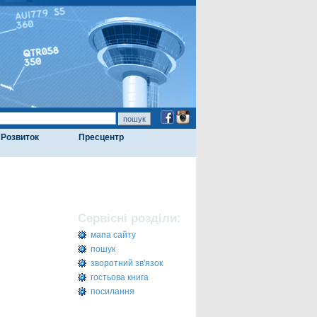
Розвиток
Пресцентр
Сервісні розділи:
мапа сайту
пошук
зворотний зв'язок
гостьова книга
посилання