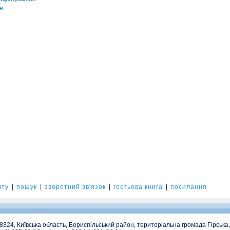
в
йту
|
пошук
|
зворотний зв'язок
|
гостьова книга
|
посилання
08324, Київська область, Бориспільський район, територіальна громада Гірська