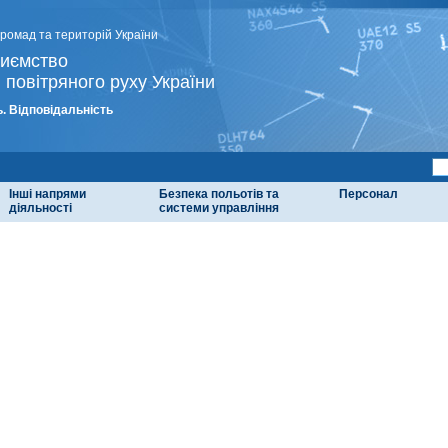
громад та територій України
риємство
 повітряного руху України
. Відповідальність
Інші напрями
Безпека польотів та
Персонал
діяльності
системи управління