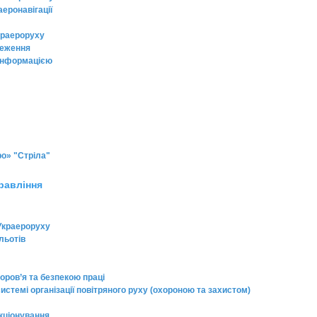
еронавігації
Украероруху
ереження
 інформацією
о» "Стріла"
равління
Украероруху
льотів
ров’я та безпекою праці
стемі організації повітряного руху (охороною та захистом)
кціонування