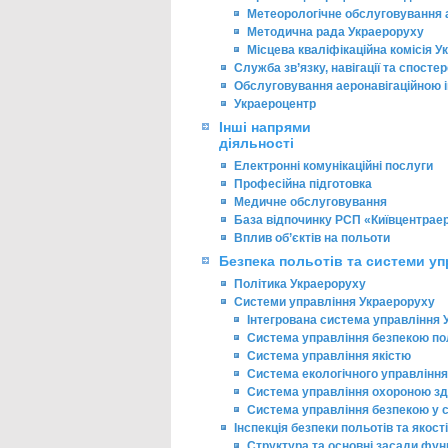
Метеорологічне обслуговування а
Методична рада Украероруху
Місцева кваліфікаційна комісія 
Служба зв’язку, навігації та спост
Обслуговування аеронавігаційною
Украероцентр
Інші напрями
діяльності
Електронні комунікаційні послуги
Професійна підготовка
Медичне обслуговування
База відпочинку РСП «Київцентраер
Вплив об’єктів на польоти
Безпека польотів та системи уп
Політика Украероруху
Системи управління Украероруху
Інтегрована система управління 
Система управління безпекою по
Система управління якістю
Система екологічного управління
Система управління охороною здо
Система управління безпекою у си
Інспекція безпеки польотів та якості
Структура та основні засади фун