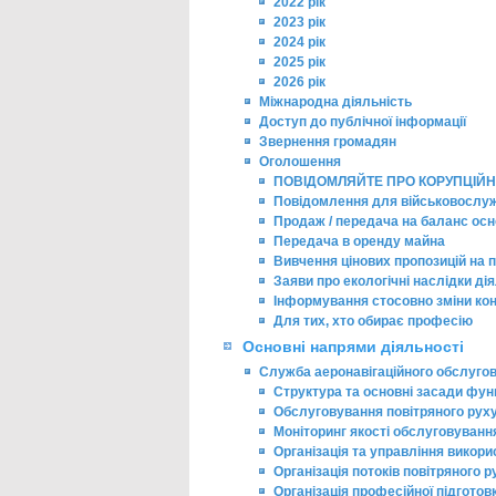
2022 рік
2023 рік
2024 рік
2025 рік
2026 рік
Міжнародна діяльність
Доступ до публічної інформації
Звернення громадян
Оголошення
ПОВІДОМЛЯЙТЕ ПРО КОРУПЦІЙН
Повідомлення для військовослу
Продаж / передача на баланс осн
Передача в оренду майна
Вивчення цінових пропозицій на п
Заяви про екологічні наслідки ді
Інформування стосовно зміни ко
Для тих, хто обирає професію
Основні напрями діяльності
Служба аеронавігаційного обслуго
Структура та основні засади фун
Обслуговування повітряного рух
Моніторинг якості обслуговуванн
Організація та управління викор
Організація потоків повітряного р
Організація професійної підгото