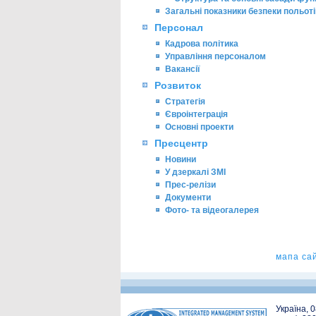
Загальні показники безпеки польоті
Персонал
Кадрова політика
Управління персоналом
Вакансії
Розвиток
Стратегія
Євроінтеграція
Основні проекти
Пресцентр
Новини
У дзеркалі ЗМІ
Прес-релізи
Документи
Фото- та відеогалерея
мапа са
Україна, 