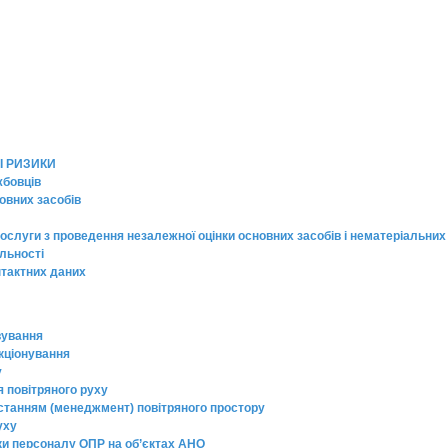
І РИЗИКИ
жбовців
овних засобів
ослуги з проведення незалежної оцінки основних засобів і нематеріальних
яльності
нтактних даних
вування
кціонування
у
я повітряного руху
истанням (менеджмент) повітряного простору
уху
вки персоналу ОПР на об’єктах АНО