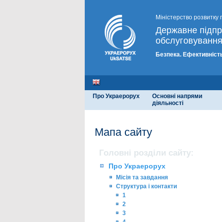
Міністерство розвитку 
Державне підп
обслуговування
Безпека. Ефективність
Про Украерорух
Основні напрями
діяльності
Мапа сайту
Головні розділи сайту:
Про Украерорух
Місія та завдання
Структура і контакти
1
2
3