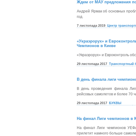
Ждем от МАУ предложения по
Андрей Ярмак об основных пробл
год.
7 листопада 2019
Центр транспорт
«Украэрорух» и Евроконтрол
Чемпионов в Киеве
«Украэрорух» и Евроконтроль об
29 листопада 2017
Транспортный 
В день финала лиги чемпион
В день проведения финала Лиг
рейсовых самолетов и более 70 ч
29 листопада 2017
БУКВЫ
На финал Лиги чемпионов в К
На финал Лиги чемпионов УЕФА
прилетит намного больше самоле