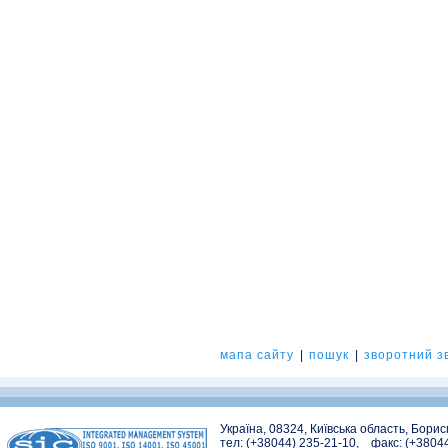
мапа сайту
|
пошук
|
зворотний зв
Україна, 08324, Київська область, Бори
тел: (+38044) 235-21-10, факс: (+3804