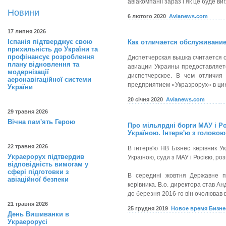
авіакомпанії зараз і як це буде в
Новини
6 лютого 2020
Avianews.com
17 липня 2026
Іспанія підтверджує свою
Как отличается обслуживани
прихильність до України та
профінансує розроблення
Диспетчерская вышка считается 
плану відновлення та
авиации Украины предоставляет
модернізації
диспетчерское. В чем отличия
аеронавігаційної системи
предприятием «Украэрорух» в цик
України
20 січня 2020
Avianews.com
29 травня 2026
Вічна пам'ять Герою
Про мільярдні борги МАУ і Ро
Україною. Інтерв'ю з голово
22 травня 2026
В інтерв'ю НВ Бізнес керівник У
Украерорух підтвердив
Україною, суди з МАУ і Росією, ро
відповідність вимогам у
сфері підготовки з
В середині жовтня Державне пі
авіаційної безпеки
керівника. В.о. директора став Ан
до березня 2016-го він очолював 
21 травня 2026
25 грудня 2019
Новое время Бизне
День Вишиванки в
Украерорусі