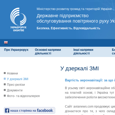
Міністерство розвитку громад та територій України
Державне підприємство
обслуговування повітряного руху Ук
Безпека. Ефективність. Відповідальність
Про Украерорух
Основні напрями
Інші напрями
Б
діяльності
діяльності
с
У дзеркалі ЗМІ
Новини
У дзеркалі ЗМІ
Вартість аеронавігації: за що 
Прес-релізи
В усьому світі аеронавігаційне 
Документи
на платній основі, і Україна ту
Фото- та відеогалерея
забезпечення роботи високотехнол
Сайт avianews.com продовжує цикл
наша сторінка на
дізнаєтеся про те, з чого скла