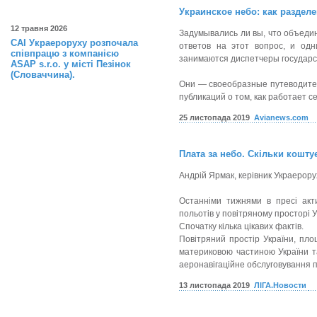
Украинское небо: как раздел
12 травня 2026
Задумывались ли вы, что объединя
САІ Украероруху розпочала
ответов на этот вопрос, и од
співпрацю з компанією
занимаются диспетчеры государс
ASAP s.r.o. у місті Пезінок
(Словаччина).
Они — своеобразные путеводител
публикаций о том, как работает с
25 листопада 2019
Avianews.com
Плата за небо. Скільки кошту
Андрій Ярмак, керівник Украерору
Останніми тижнями в пресі акт
польотів у повітряному просторі У
Спочатку кілька цікавих фактів.
Повітряний простір України, пло
материковою частиною України т
аеронавігаційне обслуговування 
13 листопада 2019
ЛІГА.Новости