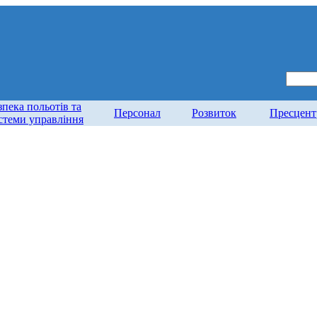
зпека польотів та
Персонал
Розвиток
Пресцент
стеми управління