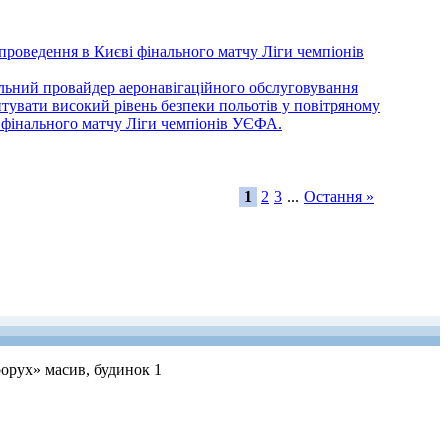
ення в Києві фінального матчу Ліги чемпіонів
альний провайдер аеронавігаційного обслуговування
антувати високий рівень безпеки польотів у повітряному
ві фінального матчу Ліги чемпіонів УЄФА.
1
2
3
...
Остання »
рорух» масив, будинок 1