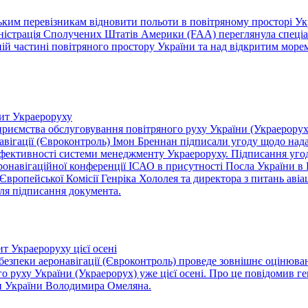
ким перевізникам відновити польоти в повітряному просторі Ук
іністрація Сполучених Штатів Америки (FAA) переглянула спеціа
ній частині повітряного простору України та над відкритим морем
ит Украероруху
риємства обслуговування повітряного руху України (Украерорух
онавігації (Євроконтроль) Імон Бреннан підписали угоду щодо н
фективності системи менеджменту Украероруху. Підписання угод
ронавігаційної конференції ІСАО в присутності Посла України в
 Європейської Комісії Генріка Хололея та директора з питань аві
сля підписання документа.
т Украероруху цієї осені
з безпеки аеронавігації (Євроконтроль) проведе зовнішнє оціню
о руху України (Украерорух) уже цієї осені. Про це повідомив 
ри України Володимира Омеляна.