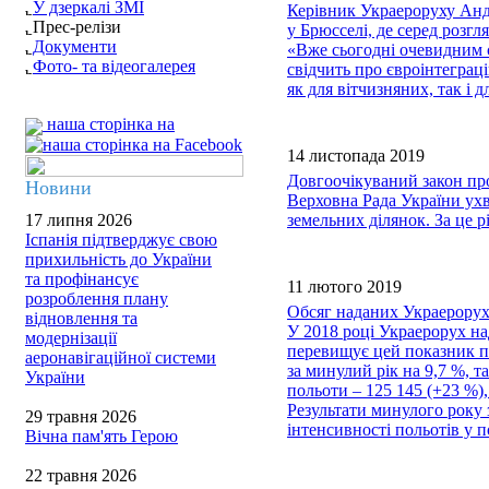
У дзеркалі ЗМІ
Керівник Украероруху Анд
Прес-релізи
у Брюсселі, де серед розг
Документи
«Вже сьогодні очевидним є
Фото- та відеогалерея
свідчить про євроінтеграц
як для вітчизняних, так і
наша сторінка на
14 листопада 2019
Довгоочікуваний закон пр
Новини
Верховна Рада України ух
17 липня 2026
земельних ділянок. За це 
Іспанія підтверджує свою
прихильність до України
та профінансує
11 лютого 2019
розроблення плану
Обсяг наданих Украерорухо
відновлення та
У 2018 році Украерорух на
модернізації
перевищує цей показник по
аеронавігаційної системи
за минулий рік на 9,7 %, т
України
польоти – 125 145 (+23 %),
Результати минулого року 
29 травня 2026
інтенсивності польотів у п
Вічна пам'ять Герою
22 травня 2026