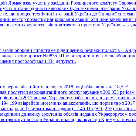
рій Ярмак взяв участь у засіданні Розширеного комітету Євроко
лянутих питань одним із ключових була технічна інтеграція Укра
 те, що процес технічної інтеграції України до Спільної систем
ійний вектор розвитку національної авіації. Успішне завершення
 для іноземних користувачів повітряного простору України», – з
о землі оборони сприятиме підвищенню безпеки польотів – Ан
валила законопроєкт №0855 «Про використання земель оборони»
рішення проголосували 334 депутати.
м аеронавігаційних послуг у 2018 році збільшився на 18,5 %
дав послуги з аеронавігаційного обслуговування 300 853 рейсам 
рівняно з 2017 роком. Украерорух забезпечив, зокрема, виконанн
а 194 199 авіарейсів іноземних авіакомпаній, що порівняно з 2017
 міжнародні (з вильотом/посадкою) – 146 115 (+16,2 %), кількість
закріпили динаміку зростання обсягів наданих Украерорухом посл
овітряному просторі України внаслідок окупації Криму та початку