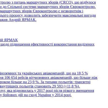
нтролю з питань маршрутних зборів (CRCO), що відбулося
їни до Спільної системи маршрутних зборів Євроконтролю.
и маршрутних зборів Євроконтролю є незворотнім і
 цього процесу дозволить забезпечити максимальні вигоди
ауважив Андрій ЯРМАК.
дрій ЯРМАК
 щодо підвищення ефективності використання виділених
іноземних та українських авіакомпаній, що на 18,5 %
я 106 654 рейсів вітчизняних авіакомпаній, що більше ніж
 роком більше на 23,9 %. За типами польотів: транзитні
 внутрішніх польотів становить 29 593 (+11,8 %).
уг, яка відновилась у 2017 році після різкого зменшення
 бойових дій на сході України у 2014 році.