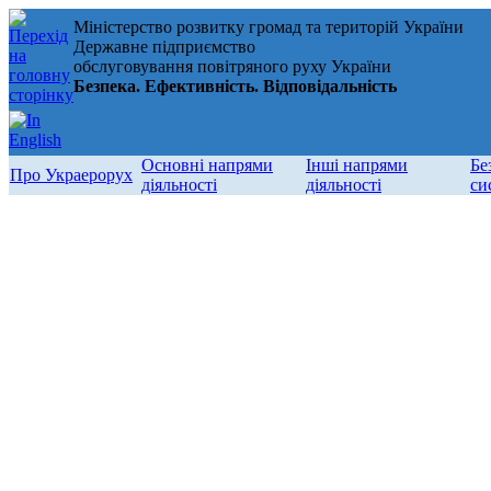
Міністерство розвитку громад та територій України
Державне підприємство
обслуговування повітряного руху України
Безпека. Ефективність. Відповідальність
Основні напрями
Інші напрями
Бе
Про Украерорух
діяльності
діяльності
си