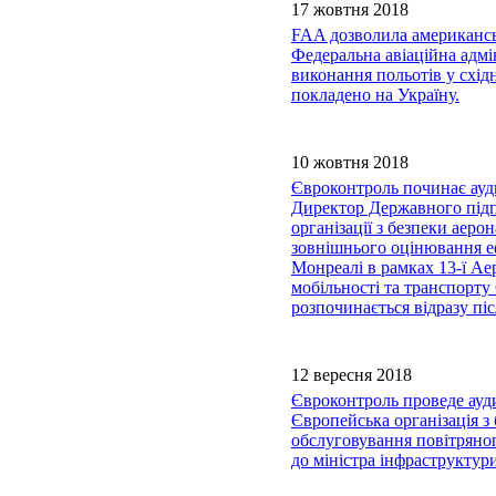
17 жовтня 2018
FAA дозволила американсь
Федеральна авіаційна адм
виконання польотів у схід
покладено на Україну.
10 жовтня 2018
Євроконтроль починає ауд
Директор Державного підп
організації з безпеки аер
зовнішнього оцінювання е
Монреалі в рамках 13-ї Ае
мобільності та транспорту
розпочинається відразу пі
12 вересня 2018
Євроконтроль проведе ауди
Європейська організація 
обслуговування повітряног
до міністра інфраструкту