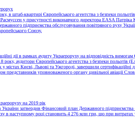
ерорух
року, в штаб-квартирі Європейського агентства з безпеки польоті
Расмуссен у присутності виконавчого директора EASA Патріка 
Державного підприємства обслуговування повітряного руху Украї
вропейського Союзу.
ійні дії в рамках аудиту Украероруху на відповідність вимогам
18 року, аудитори Європейського агентства з безпеки польотів (
 у містах Києві, Львові та Ужгороді, завершили сертифікаційні д
м представників уповноваженого органу цивільної авіації Слова
раероруху на 2019 рік
в України затвердив Фінансовий план Державного підприємства о
у в наступному році становить 4 276 млн грн, що при витратах у