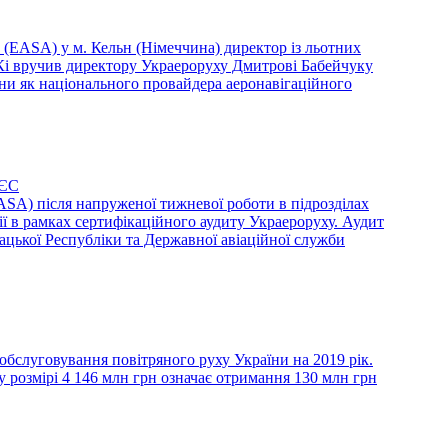
в (EASA) у м. Кельн (Німеччина) директор із льотних
Кі вручив директору Украероруху Дмитрові Бабейчуку
ни як національного провайдера аеронавігаційного
 ЄС
EASA) після напруженої тижневої роботи в підрозділах
ії в рамках сертифікаційного аудиту Украероруху. Аудит
цької Республіки та Державної авіаційної служби
бслуговування повітряного руху України на 2019 рік.
 розмірі 4 146 млн грн означає отримання 130 млн грн