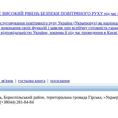
ИСОКИЙ РІВЕНЬ БЕЗПЕКИ ПОВІТРЯНОГО РУХУ під час провед
слуговування повітряного руху України (Украерорух) як націон
о виконання своїх функцій і заявляє про всебічну готовність гар
д відповідальністю України, зокрема й під час проведення в Киє
зв'язок
|
гостьова книга
|
посилання
ть, Бориспільський район, територіальна громада Гірська, «Украе
 (+38044) 281-84-84