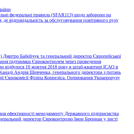
раїни
льні федеральні правила (SFAR113) щодо заборони на
, де відповідальність за обслуговування повітряного руху
) Дмитро Бабейчук та генеральний директор Європейської
адання підтримки Євроконтролем через проведення
и відбулося 10 жовтня 2018 року в штаб-квартирі ІСАО в
 Канаді Андрія Шевченка, генерального директора з питань
ації Єврокомісії Філіпа Корнеліса. Оцінювання Украероруху
вання ефективності менеджменту Державного підприємства
генеральний директор Євроконтролю Імон Бреннан у листі