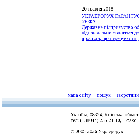
20 травня 2018
УКРАЕРОРУХ ГАРАНТУЄ В
УЄФА
Державне підприємство об
відповідально ставиться д
просторі, що перебуває пі
мапа сайту
|
пошук
|
зворотний 
Україна, 08324, Київська облас
тел: (+38044) 235-21-10, факс:
© 2005-2026 Украерорух