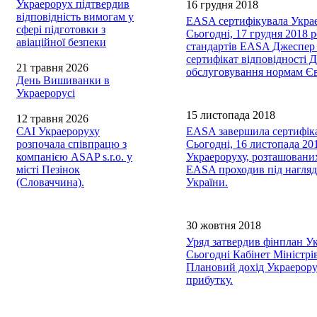
Украерорух підтвердив
16 грудня 2018
відповідність вимогам у
EASA сертифікувала Укра
сфері підготовки з
Сьогодні, 17 грудня 2018 
авіаційної безпеки
стандартів EASA Джеспер 
сертифікат відповідності 
21 травня 2026
обслуговування нормам Є
День Вишиванки в
Украерорусі
15 листопада 2018
12 травня 2026
САІ Украероруху
EASA завершила сертифікац
розпочала співпрацю з
Сьогодні, 16 листопада 20
компанією ASAP s.r.o. у
Украероруху, розташованих
місті Пезінок
EASA проходив під наглядо
(Словаччина).
України.
30 жовтня 2018
Уряд затвердив фінплан Ук
Сьогодні Кабінет Міністрі
Плановий дохід Украерорух
прибутку.