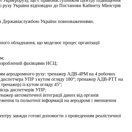
іл Украероруху, що є правонаступником Центру підвищення
го руху України відповідно до Постанови Кабінету Міністрів
ими Державіаслужбою України повноваженнями.
ного обладнання, що моделює процес організації
м;
розроблений фахівцями НСЦ;
ням аеродромного руху: тренажер АДВ-4РМ на 4 робочих
е диспетчера УПР з кутом огляду 180°; тренажер АДВ-РТТ на
ренажер) із кутом огляду 45°;
місць диспетчерів УПР;
ажер автоматичної інтеграції даних від органів
ження та польотної інформації на аеродромі і зменшення
ентру завжди готові допомогти з проведенням реалістичної