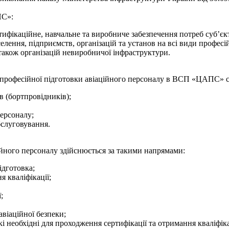
ПС»:
ифікаційне, навчальне та виробниче забезпечення потреб суб’єкті
лення, підприємств, організацій та установ на всі види професійно
а також організацій невиробничої інфраструктури.
я професійної підготовки авіаційного персоналу в ВСП «ЦАПС» ств
в (бортпровідників);
ерсоналу;
бслуговування.
ійного персоналу здійснюється за такими напрямами:
ідготовка;
 кваліфікації;
;
авіаційної безпеки;
кі необхідні для проходження сертифікації та отримання кваліфік