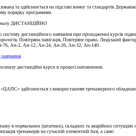
зована та здійснюється на підставі вимог та стандартів Державі
ому порядку програмами.
рсоналу ДИСТАНЦІЙНО
стему дистанційного навчання при проходженні курсів підвище
рологія, Повітряна навігація, Повітряне право, Людський фактор
-76, Ан-2, Ан-12, Ан-24, Ан-26, Ан-32, Ан-140.
 навчання
рсоналу дистанційні курси в процесі наповнення.
«ЦАПС» здійснюється з використанням тренажерного обладнання
пажу в нормальних (штатних), складних та аварійних ситуаціях п
ізація тренажерів на сучасній елементній базі, а саме: