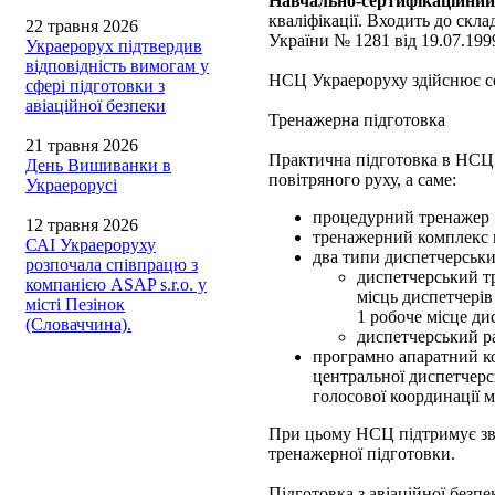
Навчально-сертифікаційний
кваліфікації. Входить до скл
22 травня 2026
України № 1281 від 19.07.199
Украерорух підтвердив
відповідність вимогам у
НСЦ Украероруху здійснює се
сфері підготовки з
авіаційної безпеки
Тренажерна підготовка
21 травня 2026
Практична підготовка в НСЦ 
День Вишиванки в
повітряного руху, а саме:
Украерорусі
процедурний тренажер «R
12 травня 2026
тренажерний комплекс 
САІ Украероруху
два типи диспетчерськи
розпочала співпрацю з
диспетчерський т
компанією ASAP s.r.o. у
місць диспетчері
місті Пезінок
1 робоче місце ди
(Словаччина).
диспетчерський р
програмно апаратний ко
центральної диспетчерс
голосової координації
При цьому НСЦ підтримує зв'
тренажерної підготовки.
Підготовка з авіаційної безпе