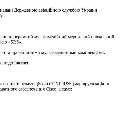
що надані Державною авіаційною службою України
)
).
овлено програмний мультимедійний мережевий навчальний
нією «SRS».
ікою та проекційними мультимедійними комплексами.
но до Internet.
тизація та комутація) та CCNP R&S (маршрутизація та
ратного забезпечення Cisco, а саме: