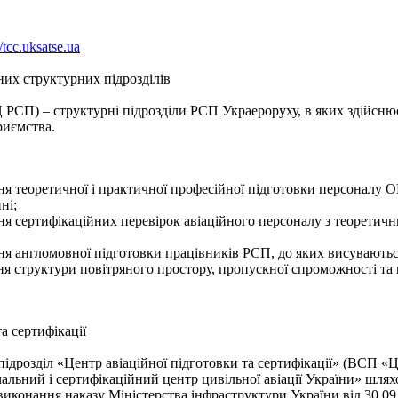
//tcc.uksatse.ua
них структурних підрозділів
 РСП) – структурні підрозділи РСП Украероруху, в яких здійсню
риємства.
ння теоретичної і практичної професійної підготовки персоналу 
ні;
ння сертифікаційних перевірок авіаційного персоналу з теоретич
ння англомовної підготовки працівників РСП, до яких висувають
 структури повітряного простору, пропускної спроможності та п
а сертифікації
ідрозділ «Центр авіаційної підготовки та сертифікації» (ВСП «
альний і сертифікаційний центр цивільної авіації України» шл
виконання наказу Міністерства інфраструктури України від 30.09