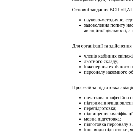
Основні завдання ВСП «ЦА
науково-методичне, серт
задоволення попиту насе
авіаційної діяльності, 
Для організації та здійсненн
членів кабінних екіпажі
льотного складу;
інженерно-технічного п
персоналу наземного о
Професійна підготовка авіац
початкова професійна п
підтримання/відновлення
перепідготовка;
підвищення кваліфікації
мовна підготовка;
підготовка персоналу з 
інші види підготовки, я