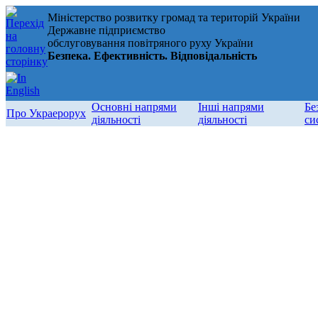
Міністерство розвитку громад та територій України
Державне підприємство
обслуговування повітряного руху України
Безпека. Ефективність. Відповідальність
Основні напрями
Інші напрями
Бе
Про Украерорух
діяльності
діяльності
си