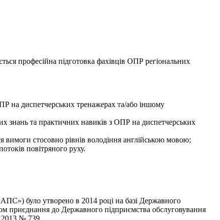
ється професійна підготовка фахівців ОПР регіональних
ОПР на диспетчерських тренажерах та/або іншому
них знань та практичних навиків з ОПР на диспетчерських
ся вимоги стосовно рівнів володіння англійською мовою;
отоків повітряного руху.
ЦАПС») було утворено в 2014 році на базі Державного
яхом приєднання до Державного підприємства обслуговування
.2013 № 739.