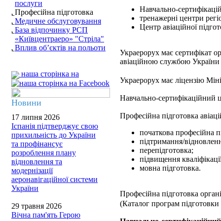
послуги
Навчально-сертифікацій
Професійна підготовка
тренажерні центри регіо
Медичне обслуговування
Центр авіаційної підгот
База відпочинку РСП
«Київцентраеро» "Стріла"
Вплив об’єктів на польоти
Украерорух має сертифікат о
авіаційною службою Україн
наша сторінка на
Украерорух має ліцензію Міні
Навчально-сертифікаційний 
Новини
Професійна підготовка авіац
17 липня 2026
Іспанія підтверджує свою
початкова професійна п
прихильність до України
підтримання/відновлення
та профінансує
перепідготовка;
розроблення плану
підвищення кваліфікації
відновлення та
мовна підготовка.
модернізації
аеронавігаційної системи
України
Професійна підготовка орган
(Каталог програм підготовки
29 травня 2026
Вічна пам'ять Герою