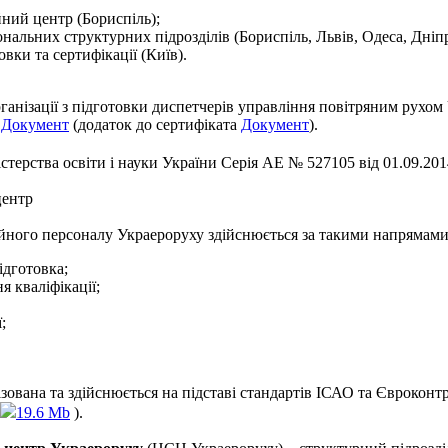
ний центр (Бориспіль);
нальних структурних підрозділів (Бориспіль, Львів, Одеса, Дніпр
овки та сертифікації (Київ).
рганізації з підготовки диспетчерів управління повітряним ру
и
Документ
(додаток до сертифіката
Документ
).
стерства освіти і науки України Серія АЕ № 527105 від 01.09.201
центр
ійного персоналу Украероруху здійснюється за такими напрямами
ідготовка;
 кваліфікації;
;
ізована та здійснюється на підставі стандартів ІСАО та Євроко
19.6 Mb
).