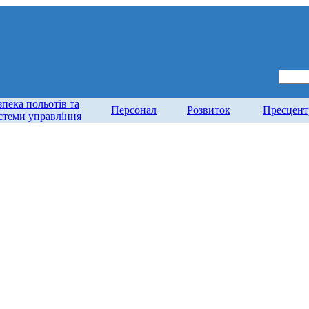
зпека польотів та
Персонал
Розвиток
Пресцент
стеми управління