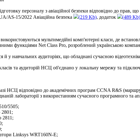
дготовку персоналу з авіаційної безпеки відповідно до прав, 
№ UA/AS-15/2022 Авіаційна безпека
(219 Kb)
, додаток
(489 Kb
 використовуються мультимедійні комп'ютерні класи, де встан
нними функціями Net Class Pro, розроблений українською компа
ся й у навчальних аудиторіях, що обладнані сучасною відеотехн
ласів та аудиторій НСЦ об'єднано у локальну мережу та підключе
базі НСЦ відповідно до академічних програм CCNA R&S (маршру
аднаній лабораторії з використанням сучасного програмного та апа
510/5505;
 2801;
 2811;
0;
;
затори Linksys WRT160N-E;