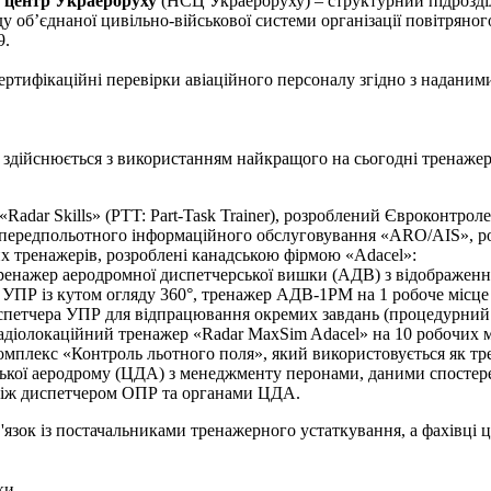
 центр Украероруху
(НСЦ Украероруху) – структурний підрозд
аду об’єднаної цивільно-військової системи організації повітряно
9.
ртифікаційні перевірки авіаційного персоналу згідно з надан
здійснюється з використанням найкращого на сьогодні тренажер
adar Skills» (PTT: Part-Task Trainer), розроблений Євроконтроле
передпольотного інформаційного обслуговування «ARO/AIS», 
х тренажерів, розроблені канадською фірмою «Adacel»:
ренажер аеродромної диспетчерської вишки (АДВ) з відображен
в УПР із кутом огляду 360°, тренажер АДВ-1РМ на 1 робоче місц
спетчера УПР для відпрацювання окремих завдань (процедурний т
адіолокаційний тренажер «Radar MaxSim Adacel» на 10 робочих 
мплекс «Контроль льотного поля», який використовується як трен
ької аеродрому (ЦДА) з менеджменту перонами, даними спостере
 між диспетчером ОПР та органами ЦДА.
язок із постачальниками тренажерного устаткування, а фахівці ц
ки