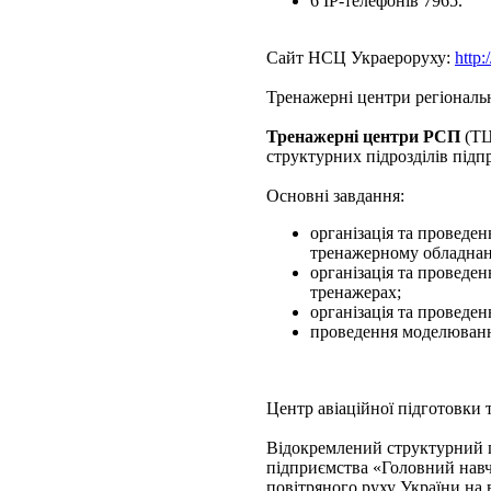
6 ІР-телефонів 7965.
Сайт НСЦ Украероруху:
http:
Тренажерні центри регіональ
Тренажерні центри РСП
(ТЦ
структурних підрозділів підп
Основні завдання:
організація та проведе
тренажерному обладнан
організація та проведе
тренажерах;
організація та проведе
проведення моделювання
Центр авіаційної підготовки т
Відокремлений структурний п
підприємства «Головний навч
повітряного руху України на 