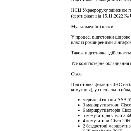
НСЦ Украероруху здійснює пі
(сертифікат від 15.11.2022 
Мультимедійні класи
У процесі підготовки широко
клас із розширеними лінгафо
Також підготовка здійснюєть
Усе комп'ютерне обладнання к
Cisco
Підготовка фахівців ЗНС на 
комутація), у спеціально обл
мережеві екрани ASA 5
3 маршрутизатори Cisco
6 маршрутизаторів Cisco
5 комутаторів Cisco 356
4 комутатори Cisco 2960
2 бездротові маршрути