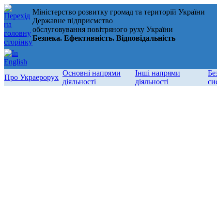
Міністерство розвитку громад та територій України
Державне підприємство
обслуговування повітряного руху України
Безпека. Ефективність. Відповідальність
Основні напрями
Інші напрями
Бе
Про Украерорух
діяльності
діяльності
си