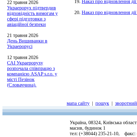
19.
Наказ про відновлення ді
22 травня 2026
Украерорух підтвердив
20.
Наказ про відновлення ді
відповідність вимогам у
сфері підготовки з
авіаційної безпеки
21 травня 2026
День Вишиванки в
Украерорусі
12 травня 2026
САІ Украероруху
розпочала співпрацю з
компанією ASAP s.r.o. у
місті Пезінок
(Словаччина).
мапа сайту
|
пошук
|
зворотний 
Україна, 08324, Київська облас
масив, будинок 1
тел: (+38044) 235-21-10, факс: