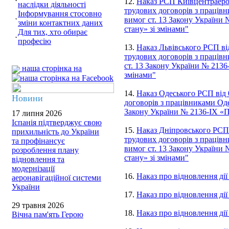
12.
Наказ РСП Київцентраеро 
наслідки діяльності
трудових договорів з працівн
Інформування стосовно
вимог ст. 13 Закону України
зміни контактних даних
стану» зі змінами"
Для тих, хто обирає
професію
13.
Наказ Львівського РСП ві
трудових договорів з працівн
ст. 13 Закону України № 2136
наша сторінка на
змінами"
14.
Наказ Одеського РСП від 
Новини
договорів з працівниками Оде
Закону України № 2136-IX «П
17 липня 2026
Іспанія підтверджує свою
15.
Наказ Дніпровського РСП 
прихильність до України
трудових договорів з працівн
та профінансує
вимог ст. 13 Закону України
розроблення плану
стану» зі змінами"
відновлення та
модернізації
16.
Наказ про відновлення ді
аеронавігаційної системи
України
17.
Наказ про відновлення дії
29 травня 2026
18.
Наказ про відновлення ді
Вічна пам'ять Герою