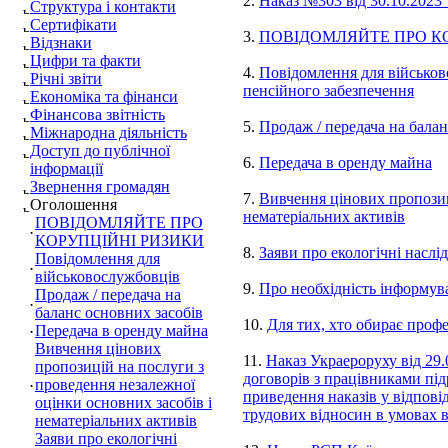
2.
Наказ №303 від 30.10.2023
Структура і контакти
Сертифікати
3.
ПОВІДОМЛЯЙТЕ ПРО К
Відзнаки
Цифри та факти
4.
Повідомлення для військов
Річні звіти
пенсійного забезпечення
Економіка та фінанси
Фінансова звітність
5.
Продаж / передача на балан
Міжнародна діяльність
Доступ до публічної
6.
Передача в оренду майна
інформації
Звернення громадян
7.
Вивчення цінових пропозиц
Оголошення
нематеріальних активів
ПОВІДОМЛЯЙТЕ ПРО
КОРУПЦІЙНІ РИЗИКИ
8.
Заяви про екологічні наслід
Повідомлення для
військовослужбовців
9.
Про необхідність інформув
Продаж / передача на
баланс основних засобів
10.
Для тих, хто обирає проф
Передача в оренду майна
Вивчення цінових
11.
Наказ Украероруху від 29
пропозицій на послуги з
договорів з працівниками під
проведення незалежної
приведення наказів у відпові
оцінки основних засобів і
трудових відносин в умовах в
нематеріальних активів
Заяви про екологічні