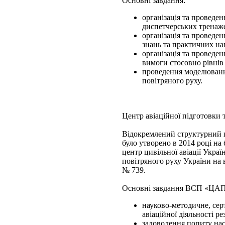
Основні завдання:
організація та проведе
диспетчерських тренаже
організація та проведе
знань та практичних на
організація та проведе
вимоги стосовно рівнів
проведення моделювання
повітряного руху.
Центр авіаційної підготовки т
Відокремлений структурний п
було утворено в 2014 році н
центр цивільної авіації Укр
повітряного руху України на 
№ 739.
Основні завдання ВСП «ЦА
науково-методичне, сер
авіаційної діяльності р
задоволення попиту насе