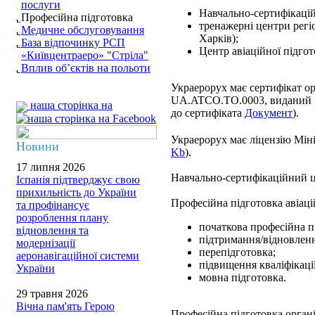
послуги
Навчально-сертифікацій
Професійна підготовка
тренажерні центри регіо
Медичне обслуговування
Харків);
База відпочинку РСП
Центр авіаційної підгот
«Київцентраеро» "Стріла"
Вплив об’єктів на польоти
Украерорух має сертифікат ор
UA.ATCO.TO.0003, виданий 
наша сторінка на
до сертифіката
Документ
).
Украерорух має ліцензію Міні
Новини
Kb
).
17 липня 2026
Навчально-сертифікаційний 
Іспанія підтверджує свою
прихильність до України
Професійна підготовка авіац
та профінансує
розроблення плану
початкова професійна п
відновлення та
підтримання/відновлення
модернізації
перепідготовка;
аеронавігаційної системи
підвищення кваліфікації
України
мовна підготовка.
29 травня 2026
Вічна пам'ять Герою
Професійна підготовка органі