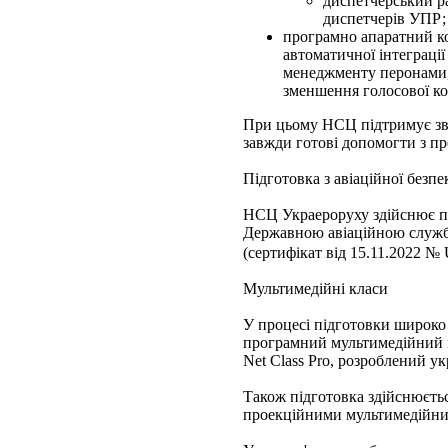
диспетчерський р
диспетчерів УПР;
програмно апаратний ко
автоматичної інтеграції
менеджменту перонами, 
зменшення голосової к
При цьому НСЦ підтримує зв'
завжди готові допомогти з пр
Підготовка з авіаційної безпе
НСЦ Украероруху здійснює під
Державною авіаційною служ
(сертифікат від 15.11.2022 
Мультимедійні класи
У процесі підготовки широко
програмний мультимедійний 
Net Class Pro, розроблений у
Також підготовка здійснюєтьс
проекційними мультимедійни