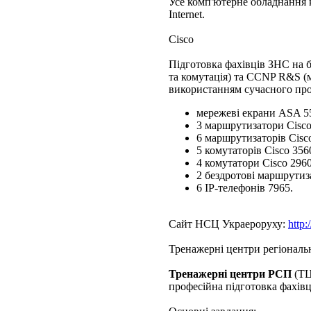
Усе комп'ютерне обладнання 
Internet.
Cisco
Підготовка фахівців ЗНС на 
та комутація) та CCNP R&S (м
використанням сучасного прог
мережеві екрани ASA 5
3 маршрутизатори Cisco
6 маршрутизаторів Cisco
5 комутаторів Cisco 356
4 комутатори Cisco 2960
2 бездротові маршрути
6 ІР-телефонів 7965.
Сайт НСЦ Украероруху:
http:
Тренажерні центри регіональ
Тренажерні центри РСП
(ТЦ
професійна підготовка фахівц