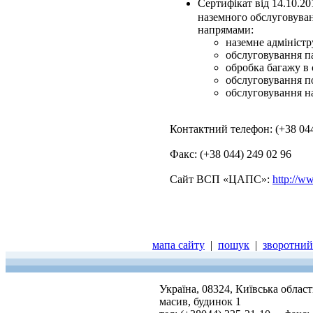
Сертифікат від 14.10.2
наземного обслуговуван
напрямами:
наземне адміністр
обслуговування п
обробка багажу в с
обслуговування по
обслуговування на
Контактний телефон: (+38 044
Факс: (+38 044) 249 02 96
Сайт ВСП «ЦАПС»:
http://w
мапа сайту
|
пошук
|
зворотний 
Україна, 08324, Київська облас
масив, будинок 1