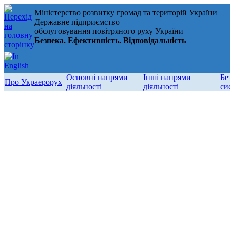
Міністерство розвитку громад та територій України
Державне підприємство
обслуговування повітряного руху України
Безпека. Ефективність. Відповідальність
Основні напрями
Інші напрями
Бе
Про Украерорух
діяльності
діяльності
си