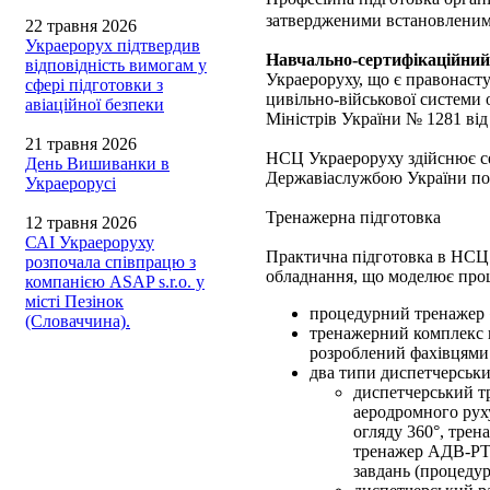
затвердженими встановленим
22 травня 2026
Украерорух підтвердив
Навчально-сертифікаційний
відповідність вимогам у
Украероруху, що є правонаст
сфері підготовки з
цивільно-військової системи 
авіаційної безпеки
Міністрів України № 1281 від
21 травня 2026
НСЦ Украероруху здійснює се
День Вишиванки в
Державіаслужбою України п
Украерорусі
Тренажерна підготовка
12 травня 2026
САІ Украероруху
Практична підготовка в НСЦ 
розпочала співпрацю з
обладнання, що моделює проце
компанією ASAP s.r.o. у
місті Пезінок
процедурний тренажер «R
(Словаччина).
тренажерний комплекс 
розроблений фахівцям
два типи диспетчерськи
диспетчерський т
аеродромного рух
огляду 360°, трен
тренажер АДВ-РТТ
завдань (процедур