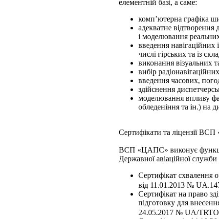
елементній базі, а саме:
комп’ютерна графіка ши
адекватне відтворення д
і моделювання реальни
введення навігаційних і
числі гірських та із ск
виконання візуальних т
вибір радіонавігаційни
введення часових, пого
здійснення диспетчерсь
моделювання впливу факт
обледеніння та ін.) на 
Сертифікати та ліцензії ВС
ВСП «ЦАПС» виконує функції 
Державної авіаційної служби
Сертифікат схвалення о
від 11.01.2013 № UA.147
Сертифікат на право зд
підготовку для внесенн
24.05.2017 № UA/TRTO-00