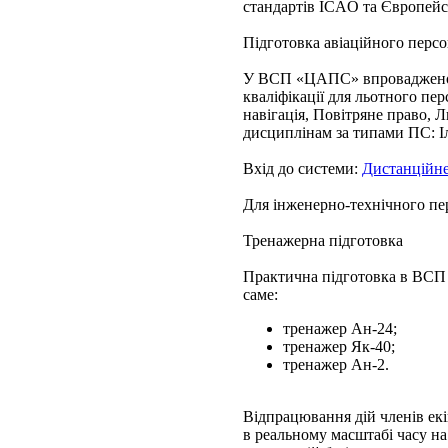
стандартів ICAO та Європейс
Підготовка авіаційного пе
У ВСП «ЦАПС» впроваджено с
кваліфікації для льотного пе
навігація, Повітряне право, 
дисциплінам за типами ПС: Іл
Вхід до системи:
Дистанційне
Для інженерно-технічного пе
Тренажерна підготовка
Практична підготовка в ВСП
саме:
тренажер Ан-24;
тренажер Як-40;
тренажер Ан-2.
Відпрацювання дій членів ек
в реальному масштабі часу на