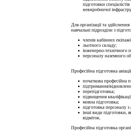
підготовки спеціалістів 
невиробничої інфрастр
Для організації та здійснен
навчальні підрозділи з підгот
членів кабінних екіпажі
льотного складу;
інженерно-технічного п
персоналу наземного о
Професійна підготовка авіац
початкова професійна п
підтримання/відновлення
перепідготовка;
підвищення кваліфікації
мовна підготовка;
підготовка персоналу з 
інші види підготовки, я
відміток.
Професійна підготовка органі