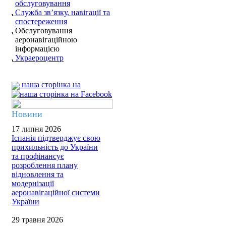
обслуговування
Служба зв’язку, навігації та
спостереження
Обслуговування
аеронавігаційною
інформацією
Украероцентр
наша сторінка на
Новини
17 липня 2026
Іспанія підтверджує свою
прихильність до України
та профінансує
розроблення плану
відновлення та
модернізації
аеронавігаційної системи
України
29 травня 2026