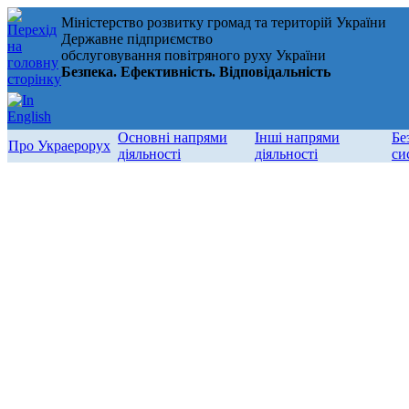
Міністерство розвитку громад та територій України
Державне підприємство
обслуговування повітряного руху України
Безпека. Ефективність. Відповідальність
Основні напрями
Інші напрями
Бе
Про Украерорух
діяльності
діяльності
си