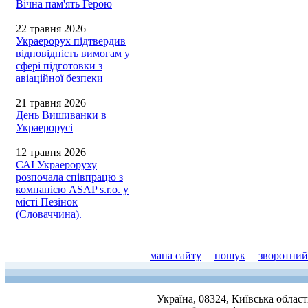
Вічна пам'ять Герою
22 травня 2026
Украерорух підтвердив
відповідність вимогам у
сфері підготовки з
авіаційної безпеки
21 травня 2026
День Вишиванки в
Украерорусі
12 травня 2026
САІ Украероруху
розпочала співпрацю з
компанією ASAP s.r.o. у
місті Пезінок
(Словаччина).
мапа сайту
|
пошук
|
зворотний 
Україна, 08324, Київська облас