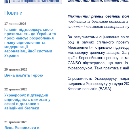
Фактичний рівень безпеки пол
наша сторінка на
Новини
Фактичний рівень безпеки по
пов’язаних із безпекою польотів з
17 липня 2026
за політ і кількістю повітряних 
Іспанія підтверджує свою
прихильність до України та
За результатами оцінювання зріл
профінансує розроблення
році в рамках спільного проек
плану відновлення та
модернізації
Measurement», отримано підтверд
аеронавігаційної системи
міжнародну цивільну авіацію. За 
України
країн Європейського регіону із 
CANSO підтвердила, що один із 
Украерорухом. Така практика є най
29 травня 2026
Вічна пам'ять Герою
Спроможність Украероруху нада
виданими Украероруху у грудні 2
безпеки польотів (EASA).
22 травня 2026
Украерорух підтвердив
відповідність вимогам у
сфері підготовки з
авіаційної безпеки
21 травня 2026
День Вишиванки в