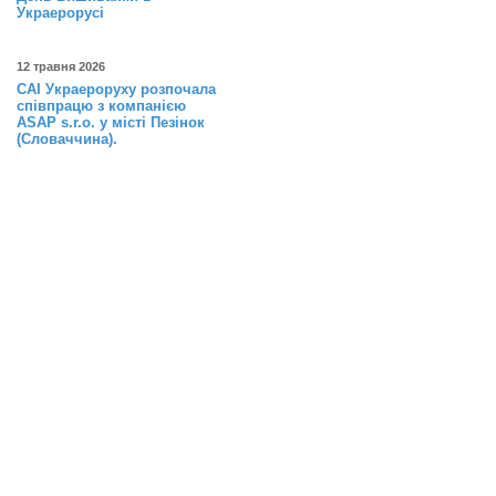
Украерорусі
12 травня 2026
САІ Украероруху розпочала
співпрацю з компанією
ASAP s.r.o. у місті Пезінок
(Словаччина).