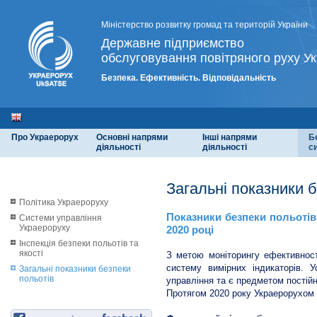
Міністерство розвитку громад та територій України
Державне підприємство
обслуговування повітряного руху Ук
Безпека. Ефективність. Відповідальність
Про Украерорух
Основні напрями
Інші напрями
Б
діяльності
діяльності
с
Загальні показники 
Політика Украероруху
Показники безпеки польотів
Системи управління
Украероруху
2020 році
Інспекція безпеки польотів та
якості
З метою моніторингу ефективност
систему вимірних індикаторів. 
Загальні показники безпеки
польотів
управління та є предметом постійн
Протягом 2020 року Украерорухом д