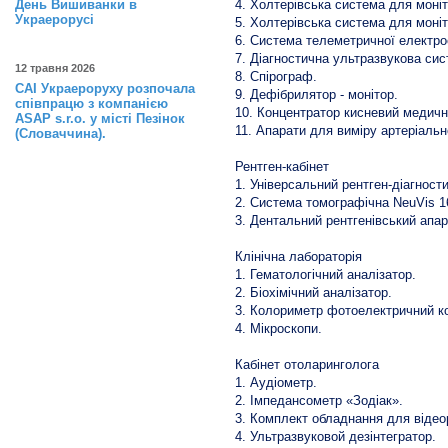
День Вишиванки в
4. Холтерівська система для моні
Украерорусі
5. Холтерівська система для моні
6. Система телеметричної електро
7. Діагностична ультразвукова сис
12 травня 2026
8. Спірограф.
САІ Украероруху розпочала
9. Дефібрилятор - монітор.
співпрацю з компанією
10. Концентратор кисневий медичн
ASAP s.r.o. у місті Пезінок
11. Апарати для виміру артеріальн
(Словаччина).
Рентген-кабінет
1. Універсальний рентген-діагност
2. Система томографічна NeuVis 16
3. Дентальний рентгенівський апар
Клінічна лабораторія
1. Гематологічний аналізатор.
2. Біохімічний аналізатор.
3. Колориметр фотоелектричний ко
4. Мікроскопи.
Кабінет отоларинголога
1. Аудіометр.
2. Імпедансометр «Зодіак».
3. Комплект обладнання для відео
4. Ультразвуковой дезінтегратор.