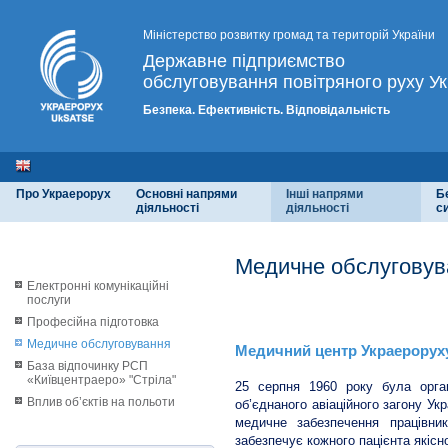
Міністерство розвитку громад та територій України
Державне підприємство
обслуговування повітряного руху Ук
Безпека. Ефективність. Відповідальність
Про Украерорух
Основні напрями
Інші напрями
Б
діяльності
діяльності
с
Медичне обслуговув
Електронні комунікаційні
послуги
Медичний центр Украерору
Професійна підготовка
Медичне обслуговування
Медичний центр Украероруху 
База відпочинку РСП
«Київцентраеро» "Стріла"
25 серпня 1960 року була орган
Вплив об’єктів на польоти
об’єднаного авіаційного загону Ук
медичне забезпечення працівни
забезпечує кожного пацієнта якіс