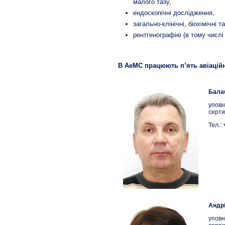
малого тазу,
ендоскопічні дослідження,
загально-клінічні, біохімічні т
рентгенографію (в тому числі
В АеМС працюють п’ять авіаційн
Балаб
уповн
серти
Тел.:
Андрі
уповн