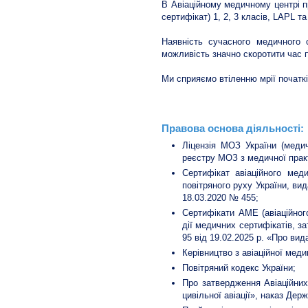
В Авіаційному медичному центрі 
сертифікат) 1, 2, 3 класів, LAPL 
Наявність сучасного медичного
можливість значно скоротити час 
Ми сприяємо втіленню мрії початкі
Правова основа діяльності:
Ліцензія МОЗ України (меди
реєстру МОЗ з медичної практ
Сертифікат авіаційного мед
повітряного руху України, ви
18.03.2020 № 455;
Сертифікати АМЕ (авіаційног
дії медичних сертифікатів, з
95 від 19.02.2025 р. «Про вид
Керівництво з авіаційної мед
Повітряний кодекс України;
Про затвердження Авіаційних
цивільної авіації», наказ Дер