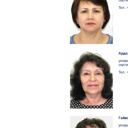
серти
Тел.:
Арде
уповн
серти
Тел.:
Гайво
уповн