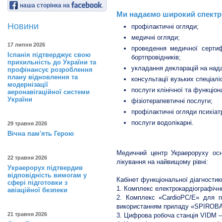
наша сторінка на
Ми надаємо широкий спектр
Новини
профілактичні огляди;
медичні огляди;
17 липня 2026
проведення медичної сертифі
Іспанія підтверджує свою
бортпровідників;
прихильність до України та
укладання декларацій на нада
профінансує розроблення
плану відновлення та
консультації вузьких спеціаліс
модернізації
послуги клінічної та функціон
аеронавігаційної системи
України
фізіотерапевтичні послуги;
профілактичні огляди психіат
послуги водолікарні.
29 травня 2026
Вічна пам'ять Герою
Медичний центр Украероруху ос
22 травня 2026
лікування на найвищому рівні:
Украерорух підтвердив
відповідність вимогам у
Кабінет функціональної діагностик
сфері підготовки з
1. Комплекс електрокардіографічн
авіаційної безпеки
2. Комплекс «CardioPC/Е» для п
використанням приладу «SPIROB
21 травня 2026
3. Цифрова робоча станція VIDM –