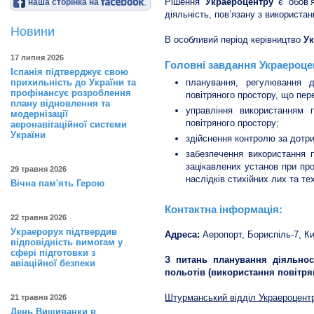
Рішення
Украероцентру
є обов’я
наша сторінка на
діяльність, пов’язану з використа
Новини
В особливий період керівництво
У
17 липня 2026
Головні завдання Украероце
Іспанія підтверджує свою
прихильність до України та
планування, регулювання д
профінансує розроблення
повітряного простору, що пер
плану відновлення та
управління використанням 
модернізації
повітряного простору;
аеронавігаційної системи
України
здійснення контролю за дотр
забезпечення використання п
зацікавлених установ при про
29 травня 2026
наслідків стихійних лих та т
Вічна пам'ять Герою
Контактна інформація:
22 травня 2026
Украерорух підтвердив
Адреса:
Аеропорт, Бориспіль-7, Ки
відповідність вимогам у
сфері підготовки з
З питань планування діяльнос
авіаційної безпеки
польотів (використання повітря
Штурманський відділ Украероцент
21 травня 2026
День Вишиванки в