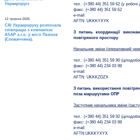
Украерорусі
тел.: (+380 44) 351 59 62 (у робочі 
факс: (+380 44) 351 59 62
e-mail:
12 травня 2026
AFTN: UKKKYXYK
САІ Украероруху розпочала
співпрацю з компанією
З питань координації викона
ASAP s.r.o. у місті Пезінок
повітряного простору
(Словаччина).
Начальник зміни (оперативний чер
тел.: (+380 44) 351 59 90 (цілодобо
факс: (+380 44) 234 03 99
e-mail:
AFTN: UKKKZDZX
З питань використання повітрян
поза маршрутами ОПР
Заступник начальника зміни (заст
тел.: (+380 44) 351 59 92 (цілодобо
факс: (+380 44) 234 03 99
e-mail:
AFTN:UKKKYXYX