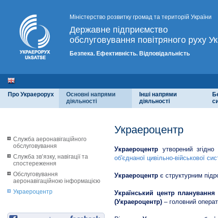
Міністерство розвитку громад та територій України
Державне підприємство
обслуговування повітряного руху Ук
Безпека. Ефективність. Відповідальність
Про Украерорух
Основні напрями
Інші напрями
Б
діяльності
діяльності
с
Украероцентр
Служба аеронавігаційного
обслуговування
Украероцентр
утворений згідно
Служба зв’язку, навігації та
об'єднаної цивільно-військової сис
спостереження
Обслуговування
Украероцентр
є структурним підр
аеронавігаційною інформацією
Украероцентр
Український центр планування 
(Украероцентр)
– головний операти