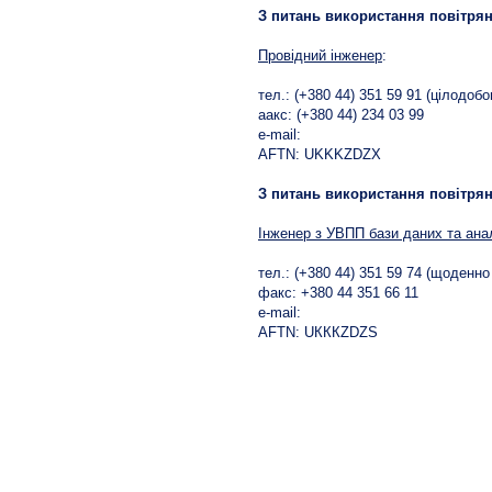
З питань використання повітрян
Провідний інженер
:
тел.: (+380 44) 351 59 91 (цілодобо
aакс: (+380 44) 234 03 99
e-mail:
AFTN: UKKKZDZX
З питань використання повітрян
Інженер з УВПП бази даних та ана
тел.: (+380 44) 351 59 74 (щоденн
факс: +380 44 351 66 11
е-mail:
AFTN: UКККZDZS