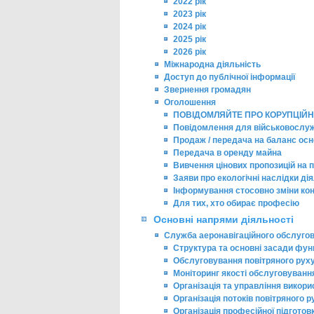
2022 рік
2023 рік
2024 рік
2025 рік
2026 рік
Міжнародна діяльність
Доступ до публічної інформації
Звернення громадян
Оголошення
ПОВІДОМЛЯЙТЕ ПРО КОРУПЦІЙН
Повідомлення для військовослу
Продаж / передача на баланс осн
Передача в оренду майна
Вивчення цінових пропозицій на п
Заяви про екологічні наслідки ді
Інформування стосовно зміни ко
Для тих, хто обирає професію
Основні напрями діяльності
Служба аеронавігаційного обслуго
Структура та основні засади фун
Обслуговування повітряного рух
Моніторинг якості обслуговуванн
Організація та управління викор
Організація потоків повітряного р
Організація професійної підгото