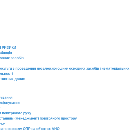
І РИЗИКИ
жбовців
овних засобів
ослуги з проведення незалежної оцінки основних засобів і нематеріальних
яльності
нтактних даних
вування
кціонування
у
я повітряного руху
истанням (менеджмент) повітряного простору
уху
вки персоналу ОПР на об’єктах АНО