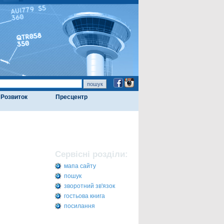
Розвиток
Пресцентр
Сервісні розділи:
мапа сайту
пошук
зворотний зв'язок
гостьова книга
посилання