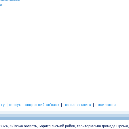
в
йту
|
пошук
|
зворотний зв'язок
|
гостьова книга
|
посилання
08324, Київська область, Бориспільський район, територіальна громада Гірська