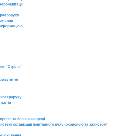
еронавігації
Украероруху
ереження
 інформацією
о» "Стріла"
равління
Украероруху
льотів
ров’я та безпекою праці
стемі організації повітряного руху (охороною та захистом)
кціонування