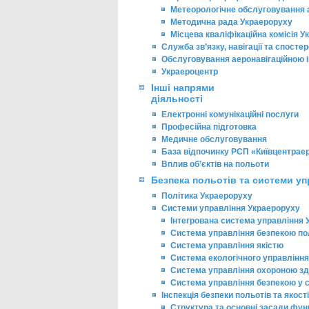
Метеорологічне обслуговування а
Методична рада Украероруху
Місцева кваліфікаційна комісія 
Служба зв’язку, навігації та спост
Обслуговування аеронавігаційною
Украероцентр
Інші напрями
діяльності
Електронні комунікаційні послуги
Професійна підготовка
Медичне обслуговування
База відпочинку РСП «Київцентраер
Вплив об’єктів на польоти
Безпека польотів та системи уп
Політика Украероруху
Системи управління Украероруху
Інтегрована система управління 
Система управління безпекою по
Система управління якістю
Система екологічного управління
Система управління охороною здо
Система управління безпекою у си
Інспекція безпеки польотів та якості
Структура та основні засади фун