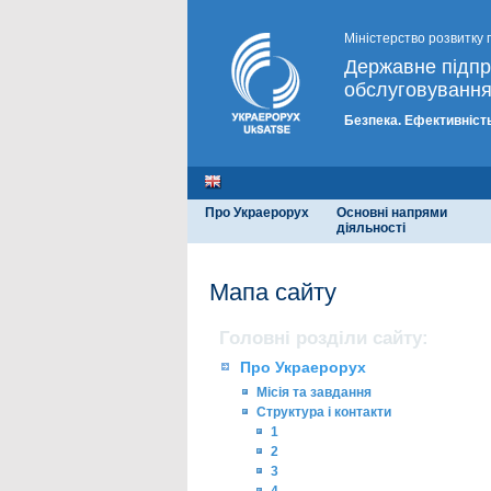
Міністерство розвитку 
Державне підп
обслуговування
Безпека. Ефективність
Про Украерорух
Основні напрями
діяльності
Мапа сайту
Головні розділи сайту:
Про Украерорух
Місія та завдання
Структура і контакти
1
2
3