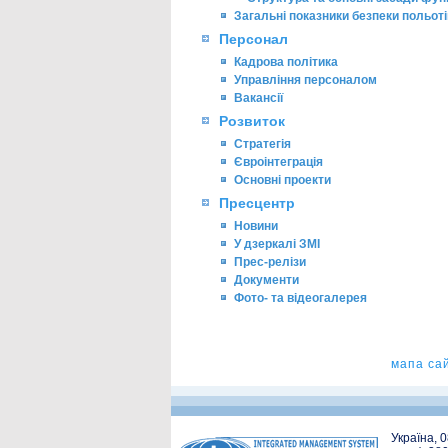
Загальні показники безпеки польоті
Персонал
Кадрова політика
Управління персоналом
Вакансії
Розвиток
Стратегія
Євроінтеграція
Основні проекти
Пресцентр
Новини
У дзеркалі ЗМІ
Прес-релізи
Документи
Фото- та відеогалерея
мапа са
Україна, 