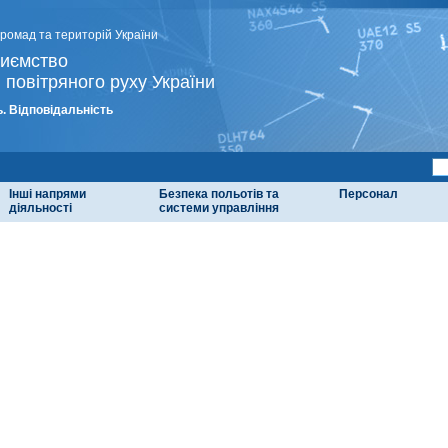
громад та територій України
риємство
 повітряного руху України
. Відповідальність
Інші напрями
Безпека польотів та
Персонал
діяльності
системи управління