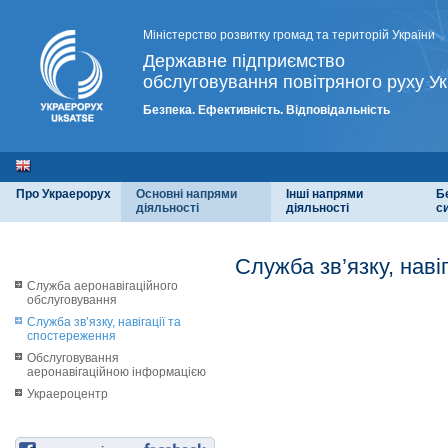
Міністерство розвитку громад та територій України
Державне підприємство
обслуговування повітряного руху Ук
Безпека. Ефективність. Відповідальність
Про Украерорух
Основні напрями
Інші напрями
Б
діяльності
діяльності
с
Служба зв’язку, наві
Служба аеронавігаційного
обслуговування
Служба зв’язку, навігації та
спостереження
Обслуговування
аеронавігаційною інформацією
Украероцентр