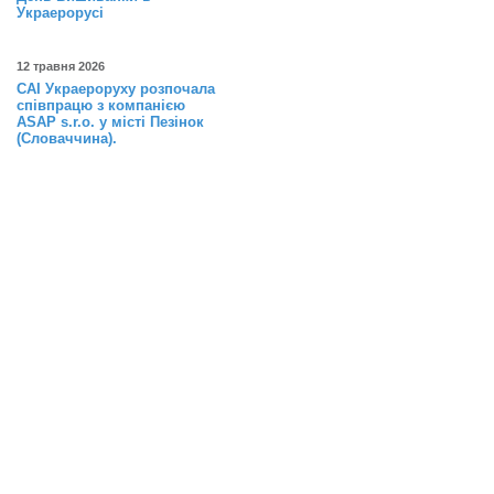
Украерорусі
12 травня 2026
САІ Украероруху розпочала
співпрацю з компанією
ASAP s.r.o. у місті Пезінок
(Словаччина).