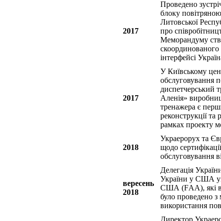
Проведено зустрі
блоку повітряною
Литовської Респу
2017
про співробітниц
Меморандуму ство
скоординованого 
інтерфейсі Україн
У Київському цен
обслуговування п
диспетчерський т
2017
Аленія» виробницт
тренажера є перш
реконструкції та
рамках проекту мо
Украерорух та Єв
2018
щодо сертифікаці
обслуговування в
Делегація Україн
України у США уз
вересень
США (FАА), які в
2018
було проведено з
використання пов
Директор Украер