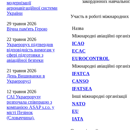
закордонних навчальних
модернізації
аеронавігаційної системи
України
Участь в роботі міжнародних 
29 травня 2026
Назва
Вічна пам'ять Герою
Міжнародні авіаційні організ
22 травня 2026
ICAO
Украерорух підтвердив
відповідність вимогам у
ECAC
сфері підготовки з
EUROCONTROL
авіаційної безпеки
Міжнародні авіаційні організ
21 травня 2026
IFATCA
День Вишиванки в
Украерорусі
CANSO
IFATSEA
12 травня 2026
Інші міжнародні організації
САІ Украероруху
розпочала співпрацю з
NATO
компанією ASAP s.r.o. у
EU
місті Пезінок
(Словаччина).
IATA