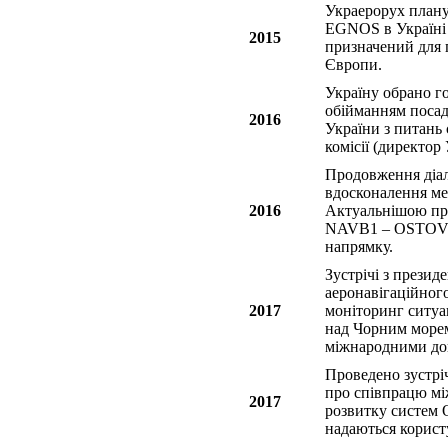
Украерорух планує
EGNOS в Україні 
2015
призначений для 
Європи.
Україну обрано г
обійманням посад
2016
України з питань 
комісії (директор
Продовження діало
вдосконалення ме
2016
Актуальнішою пр
NAVB1 – OSTOV 
напрямку.
Зустрічі з прези
аеронавігаційно
2017
моніторинг ситуа
над Чорним морем
міжнародними дог
Проведено зустрі
про співпрацю мі
2017
розвитку систем О
надаються корист