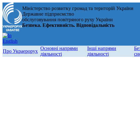
Міністерство розвитку громад та територій України
Державне підприємство
обслуговування повітряного руху України
Безпека. Ефективність. Відповідальність
Основні напрями
Інші напрями
Бе
Про Украерорух
діяльності
діяльності
си