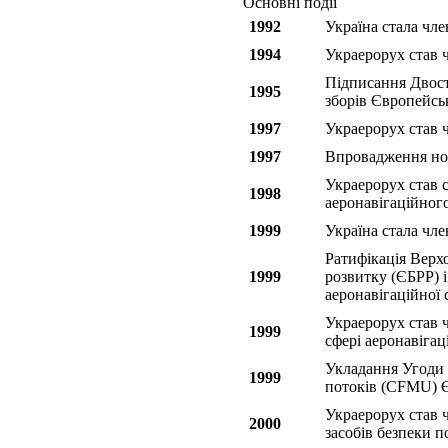
Основні події
1992
Україна стала чле
1994
Украерорух став 
Підписання Двост
1995
зборів Європейсь
1997
Украерорух став 
1997
Впровадження нов
Украерорух став 
1998
аеронавігаційног
1999
Україна стала чле
Ратифікація Верх
1999
розвитку (ЄБРР) і
аеронавігаційної 
Украерорух став ч
1999
сфері аеронавіга
Укладання Угоди 
1999
потоків (CFMU
Украерорух став 
2000
засобів безпеки п