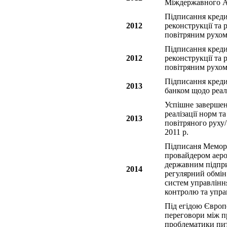
Міждержавного Ав
Підписання креди
2012
реконструкції та 
повітряним рухом
Підписання креди
2012
реконструкції та 
повітряним рухом
Підписання креди
2013
банком щодо реалі
Успішне завершенн
реалізації норм т
2013
повітряного руху
2011 р.
Підписаня Мемора
провайдером аеро
державним підпри
2014
регулярний обмін
систем управлінн
контролю та упра
Під егідою Євро
переговори між п
проблематики пит