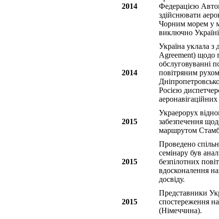
2014
Федерацією Автон
здійснювати аеро
Чорним морем у м
виключно Україні
Україна уклала з 
Agreement) щодо 
обслуговуванні по
2014
повітряним рухом
Дніпропетровськог
Росією диспетчер
аеронавігаційних
Украерорух відно
2015
забезпечення щоде
маршрутом Стамбу
Проведено спільн
семінару був анал
2015
безпілотних пові
вдосконалення на
досвіду.
Представники Укр
2015
спостереження на 
(Німеччина).