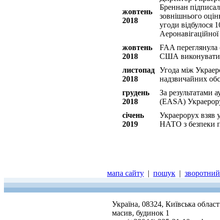
Бреннан підписал
жовтень
зовнішнього оцін
2018
угоди відбулося 1
Аеронавігаційної
жовтень
FAA переглянула 
2018
США виконувати 
листопад
Угода між Украер
2018
надзвичайних обс
грудень
За результатами 
2018
(EASA) Украерору
січень
Украерорух взяв 
2019
НАТО з безпеки п
мапа сайту
|
пошук
|
зворотний 
Україна, 08324, Київська облас
масив, будинок 1