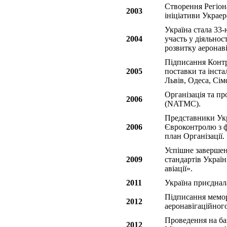
Створення Регіон
2003
ініціативи Украер
Україна стала 3
2004
участь у діяльн
розвитку аеронаві
Підписання Контра
2005
поставки та інст
Львів, Одеса, Сім
Організація та пр
2006
(NATMC).
Представники Укр
2006
Євроконтролю з ф
план Організації.
Успішне завершен
2009
стандартів Україн
авіації».
2011
Україна приєднал
Підписання мемо
2012
аеронавігаційног
Проведення на ба
2012