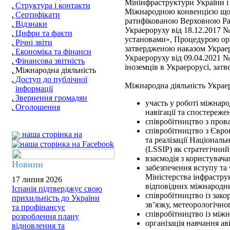
Мінінфраструктури України і 
Структура і контакти
Міжнародною конвенцією щодо
Сертифікати
ратифікованою Верховною Рад
Відзнаки
Украероруху від 18.12.2017 
Цифри та факти
установами», Процедурою орг
Річні звіти
затвердженою наказом Украер
Економіка та фінанси
Украероруху від 09.04.2021 
Фінансова звітність
іноземців в Украерорусі, зат
Міжнародна діяльність
Доступ до публічної
Міжнародна діяльність Украе
інформації
Звернення громадян
участь у роботі міжнарод
Оголошення
навігації та спостереж
співробітництво з пров
співробітництво з Європ
наша сторінка на
та реалізації Націонал
(LSSIP) як стратегічни
взаємодія з користувач
Новини
забезпечення вступу та
Міністерства інфрастру
17 липня 2026
відповідних міжнародни
Іспанія підтверджує свою
співробітництво із зак
прихильність до України
зв’язку, метеорологічн
та профінансує
співробітництво із між
розроблення плану
організація навчання ав
відновлення та