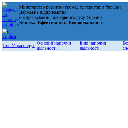
Міністерство розвитку громад та територій України
Державне підприємство
обслуговування повітряного руху України
Безпека. Ефективність. Відповідальність
Основні напрями
Інші напрями
Бе
Про Украерорух
діяльності
діяльності
си