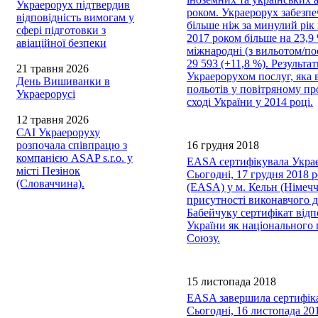
Украерорух підтвердив
роком. Украерорух забезпе
відповідність вимогам у
більше ніж за минулий рік 
сфері підготовки з
2017 роком більше на 23,9 
авіаційної безпеки
міжнародні (з вильотом/пос
29 593 (+11,8 %). Результ
21 травня 2026
Украерорухом послуг, яка 
День Вишиванки в
польотів у повітряному пр
Украерорусі
сході України у 2014 році.
12 травня 2026
САІ Украероруху
розпочала співпрацю з
16 грудня 2018
компанією ASAP s.r.o. у
EASA сертифікувала Укра
місті Пезінок
Сьогодні, 17 грудня 2018 р
(Словаччина).
(EASA) у м. Кельн (Німеч
присутності виконавчого 
Бабейчуку сертифікат відп
України як національного
Союзу.
15 листопада 2018
EASA завершила сертифікац
Сьогодні, 16 листопада 20