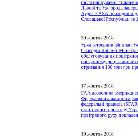
після напруженої тижневої
Львові та Ужгороді, завер
Аудит EASA проходив під 
Словацької Республіки та 
30 жовтня 2018
Уряд затвердив фінплан Ук
Сьогодні Кабінет Міністр
обслуговування повітряног
наступному році становить
отримання 130 млн грн пр
17 жовтня 2018
FAA дозволила американсь
Федеральна авіаційна адм
федеральні правила (SFAR1
повітряного простору Укра
повітряного руху покладен
10 жовтня 2018