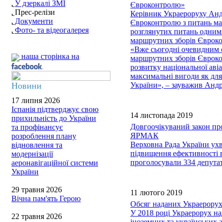
У дзеркалі ЗМІ
Євроконтролю»
Прес-релізи
Керівник Украероруху Андр
Документи
Євроконтролю з питань мар
Фото- та відеогалерея
розглянутих питань одним 
маршрутних зборів Єврок
«Вже сьогодні очевидним є
наша сторінка на
маршрутних зборів Єврокон
розвитку національної аві
максимальні вигоди як для
Новини
України», – зауважив Ан
17 липня 2026
Іспанія підтверджує свою
14 листопада 2019
прихильність до України
Довгоочікуваний закон пр
та профінансує
ЯРМАК
розроблення плану
Верховна Рада України ух
відновлення та
підвищення ефективності в
модернізації
проголосували 334 депута
аеронавігаційної системи
України
29 травня 2026
11 лютого 2019
Вічна пам'ять Герою
Обсяг наданих Украерорухо
У 2018 році Украерорух на
22 травня 2026
іноземних та українських 