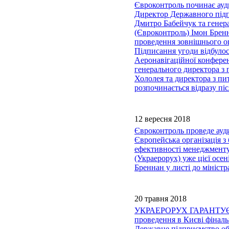
Євроконтроль починає ауд
Директор Державного підп
Дмитро Бабейчук та генера
(Євроконтроль) Імон Брен
проведення зовнішнього о
Підписання угоди відбулос
Аеронавігаційної конферен
генерального директора з 
Хололея та директора з пи
розпочинається відразу пі
12 вересня 2018
Євроконтроль проведе ауди
Європейська організація з
ефективності менеджменту
(Украерорух) уже цієї осе
Бреннан у листі до мініст
20 травня 2018
УКРАЕРОРУХ ГАРАНТУЄ
проведення в Києві фінал
Державне підприємство об