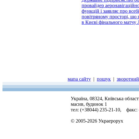
провайдер аеронавігаційно
функцій і заявляє про всеб
повітряному просторі, що 
в Києві фінального матчу
мапа сайту
|
пошук
|
зворотний 
Україна, 08324, Київська облас
масив, будинок 1
тел: (+38044) 235-21-10, факс:
© 2005-2026 Украерорух