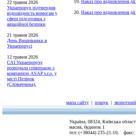
19.
Наказ про відновлення ді
22 травня 2026
Украерорух підтвердив
20.
Наказ про відновлення ді
відповідність вимогам у
сфері підготовки з
авіаційної безпеки
21 травня 2026
День Вишиванки в
Украерорусі
12 травня 2026
САІ Украероруху
розпочала співпрацю з
компанією ASAP s.r.o. у
місті Пезінок
(Словаччина).
мапа сайту
|
пошук
|
зворотний 
Україна, 08324, Київська облас
масив, будинок 1
тел: (+38044) 235-21-10, факс: