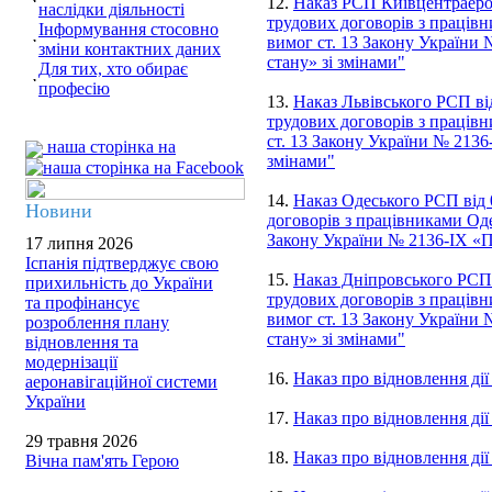
12.
Наказ РСП Київцентраеро 
наслідки діяльності
трудових договорів з працівн
Інформування стосовно
вимог ст. 13 Закону України
зміни контактних даних
стану» зі змінами"
Для тих, хто обирає
професію
13.
Наказ Львівського РСП ві
трудових договорів з працівн
ст. 13 Закону України № 2136
наша сторінка на
змінами"
14.
Наказ Одеського РСП від 
Новини
договорів з працівниками Оде
Закону України № 2136-IX «П
17 липня 2026
Іспанія підтверджує свою
15.
Наказ Дніпровського РСП 
прихильність до України
трудових договорів з працівн
та профінансує
вимог ст. 13 Закону України
розроблення плану
стану» зі змінами"
відновлення та
модернізації
16.
Наказ про відновлення ді
аеронавігаційної системи
України
17.
Наказ про відновлення дії
29 травня 2026
18.
Наказ про відновлення ді
Вічна пам'ять Герою