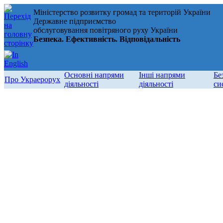
Міністерство розвитку громад та територій України
Державне підприємство
обслуговування повітряного руху України
Безпека. Ефективність. Відповідальність
Основні напрями
Інші напрями
Бе
Про Украерорух
діяльності
діяльності
си