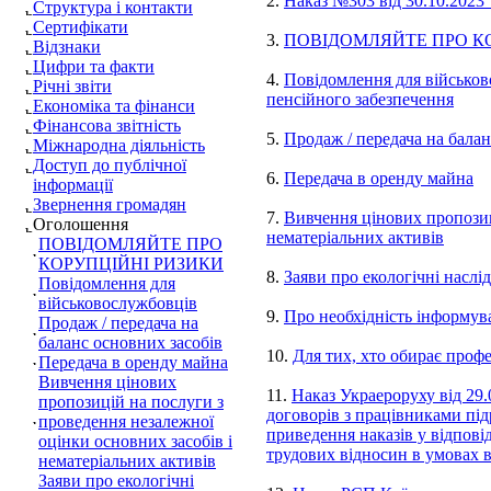
2.
Наказ №303 від 30.10.2023
Структура і контакти
Сертифікати
3.
ПОВІДОМЛЯЙТЕ ПРО К
Відзнаки
Цифри та факти
4.
Повідомлення для військов
Річні звіти
пенсійного забезпечення
Економіка та фінанси
Фінансова звітність
5.
Продаж / передача на балан
Міжнародна діяльність
Доступ до публічної
6.
Передача в оренду майна
інформації
Звернення громадян
7.
Вивчення цінових пропозиц
Оголошення
нематеріальних активів
ПОВІДОМЛЯЙТЕ ПРО
КОРУПЦІЙНІ РИЗИКИ
8.
Заяви про екологічні наслід
Повідомлення для
військовослужбовців
9.
Про необхідність інформув
Продаж / передача на
баланс основних засобів
10.
Для тих, хто обирає проф
Передача в оренду майна
Вивчення цінових
11.
Наказ Украероруху від 29
пропозицій на послуги з
договорів з працівниками під
проведення незалежної
приведення наказів у відпові
оцінки основних засобів і
трудових відносин в умовах в
нематеріальних активів
Заяви про екологічні