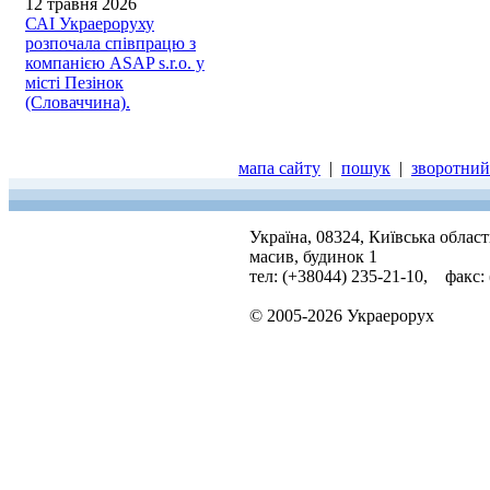
12 травня 2026
САІ Украероруху
розпочала співпрацю з
компанією ASAP s.r.o. у
місті Пезінок
(Словаччина).
мапа сайту
|
пошук
|
зворотний 
Україна, 08324, Київська облас
масив, будинок 1
тел: (+38044) 235-21-10, факс:
© 2005-2026 Украерорух