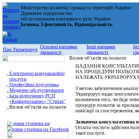
Міністерство розвитку громад та територій України
Державне підприємство
обслуговування повітряного руху України
Безпека. Ефективність. Відповідальність
Основні напрями
Інші напрями
Бе
Про Украерорух
діяльності
діяльності
си
Вплив об’єктів на польоти
НАДАННЯ КОНСУЛЬТАТИВ
НА ПРОЦЕДУРИ ПОЛЬОТІВ 
Електронні комунікаційні
НАЛЕЖАТЬ УКРАЕРОРУХ
послуги
Професійна підготовка
З метою забезпечення аналізу 
Медичне обслуговування
Украерорух надає консультати
База відпочинку РСП
визначення того, чи буде пе
«Київцентраеро» "Стріла"
процедур польотів за прилада
Вплив об’єктів на польоти
навігації та спостереження, я
Зазначена консультативна по
наша сторінка на
Оплата послуги здійснюється 
такої послуги.