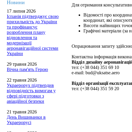
Новини
Для отримання консультативно
17 липня 2026
Відомості про координа
Іспанія підтверджує свою
координат, які описуют
прихильність до України
Висоти найвищих точок 
та профінансує
Графічні матеріали (за н
розроблення плану
відновлення та
модернізації
Опрацювання запиту здійснює
аеронавігаційної системи
України
Контактна інформація виконав
Відділ дизайну аеронавігаці
29 травня 2026
тел: (+38 044) 351 69 10
Вічна пам'ять Герою
e-mail: bud@uksatse.aero
22 травня 2026
Відділ організації експлуата
Украерорух підтвердив
тел: (+38 044) 351 59 20
відповідність вимогам у
сфері підготовки з
авіаційної безпеки
21 травня 2026
День Вишиванки в
Украерорусі