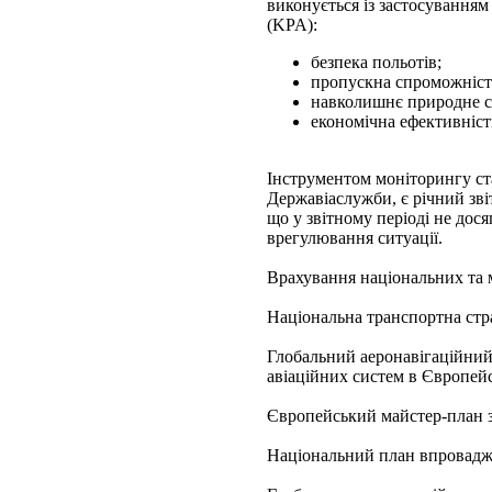
виконується із застосування
(KPA):
безпека польотів;
пропускна спроможніст
навколишнє природне с
економічна ефективніст
Інструментом моніторингу ста
Державіаслужби, є річний зві
що у звітному періоді не дос
врегулювання ситуації.
Врахування національних та 
Національна транспортна стра
Глобальний аеронавігаційни
авіаційних систем в Європейс
Європейський майстер-план з
Національний план впровадже