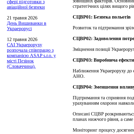
зовнішніх факторів. Основний
сфері підготовки з
стратегічних цілях вищого рі
авіаційної безпеки
СЦВР01: Безпека польотів
21 травня 2026
День Вишиванки в
Розвиток та підтримання зріло
Украерорусі
СЦВР02: Задоволення потре
12 травня 2026
САІ Украероруху
Зміцнення позиції Украерору
розпочала співпрацю з
компанією ASAP s.r.o. у
СЦВР03: Виробнича ефекти
місті Пезінок
(Словаччина).
Наближення Украероруху до с
АНО.
СЦВР04: Зменшення впливу
Підтримання та сприяння пода
урахуванням охорони навкол
Описані СЦВР розкриваються 
планах нижчого рівня, а саме 
Моніторинг процесу досягнен