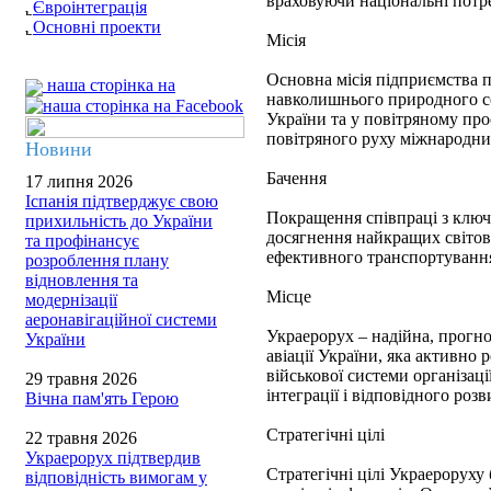
враховуючи національні потре
Євроінтеграція
Основні проекти
Місія
Основна місія підприємства п
наша сторінка на
навколишнього природного се
України та у повітряному про
повітряного руху міжнародни
Новини
Бачення
17 липня 2026
Іспанія підтверджує свою
Покращення співпраці з ключо
прихильність до України
досягнення найкращих світови
та профінансує
ефективного транспортування
розроблення плану
відновлення та
Місце
модернізації
аеронавігаційної системи
Украерорух – надійна, прогно
України
авіації України, яка активно
військової системи організаці
29 травня 2026
інтеграції і відповідного роз
Вічна пам'ять Герою
Стратегічні цілі
22 травня 2026
Украерорух підтвердив
Стратегічні цілі Украероруху
відповідність вимогам у