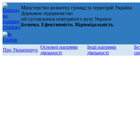
Міністерство розвитку громад та територій України
Державне підприємство
обслуговування повітряного руху України
Безпека. Ефективність. Відповідальність
Основні напрями
Інші напрями
Бе
Про Украерорух
діяльності
діяльності
си