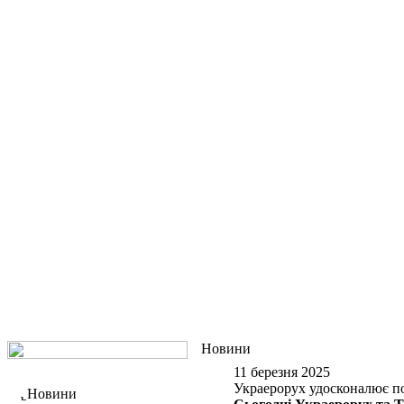
Новини
11 березня 2025
Украерорух удосконалює по
Новини