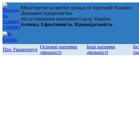
Міністерство розвитку громад та територій України
Державне підприємство
обслуговування повітряного руху України
Безпека. Ефективність. Відповідальність
Основні напрями
Інші напрями
Бе
Про Украерорух
діяльності
діяльності
си