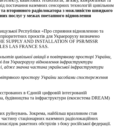
нтелекту, квантових технологій, зв'язку, кібербезпеки та
свід постачання наземних сенсорних технологій цивільним
о та вторинного радіолокатора з можливістю швидкого
ійних послуг у межах поетапного відновлення
анцузької Республіки «Про сприяння відновленню та
з пріоритетних проєктів для Украероруху визначено
ті (THE SUPPLY AND INSTALLATION OF PSR/MSSR
LES LAS FRANCE SAS.
ьотів цивільної авіації в повітряному просторі України,
зі для Украероруху відновлення інфраструктури
і, адже значна частина української інфраструктури
овітряного простору України засобами спостереження
єстрованих в Єдиній цифровій інтегрованій
на, будівництва та інфраструктури (екосистема DREAM)
них руйнувань. Зокрема, найбільш вразливим став
у частину стаціонарних наземних радіолокаційних
аслідок ракетних обстрілів з боку російської федерації.