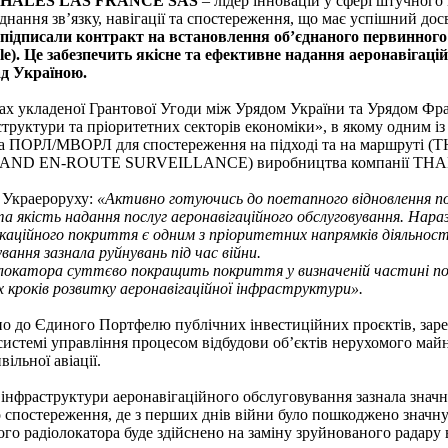
а THALES LAS FRANCE SAS
– лідер інновацій у сфері штучного і
нання зв’язку, навігації та спостереження, що має успішний до
підписали контракт на встановлення об’єднаного первинног
ble). Це забезпечить якісне та ефективне надання аеронавігац
ад Україною.
ах укладеної Грантової Угоди між Урядом України та Урядом Фр
труктури та пріоритетних секторів економіки», в якому одним і
ора ПОРЛ/МВОРЛ для спостереження на підході та на маршру
ND EN-ROUTE SURVEILLANCE) виробництва компанії THA
р Украероруху:
«Активно готуючись до поетапного відновлення пол
а якість надання послуг аеронавігаційного обслуговування. Нара
аційного покриття є одним з пріоритетних напрямків діяльност
вання зазнала руйнувань під час війни.
олокатора суттєво покращить покриття у визначеній частині п
 кроків розвитку аеронавігаційної інфраструктури».
о до Єдиного Портфелю публічних інвестиційних проєктів, заре
системі управління процесом відбудови об’єктів нерухомого май
ільної авіації.
ї інфраструктури аеронавігаційного обслуговування зазнала знач
 спостереження, де з перших днів війни було пошкоджено значн
го радіолокатора буде здійснено на заміну зруйнованого радару вн