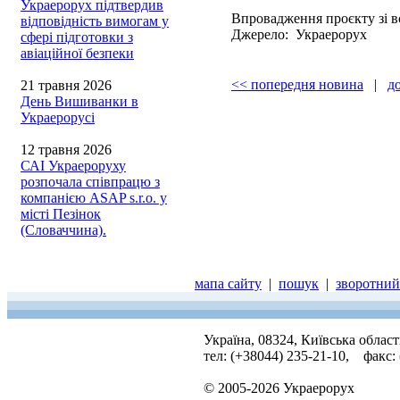
Украерорух підтвердив
Впровадження проєкту зі 
відповідність вимогам у
Джерело: Украерорух
сфері підготовки з
авіаційної безпеки
<< попередня новина
|
д
21 травня 2026
День Вишиванки в
Украерорусі
12 травня 2026
САІ Украероруху
розпочала співпрацю з
компанією ASAP s.r.o. у
місті Пезінок
(Словаччина).
мапа сайту
|
пошук
|
зворотний 
Україна, 08324, Київська облас
тел: (+38044) 235-21-10, факс:
© 2005-2026 Украерорух