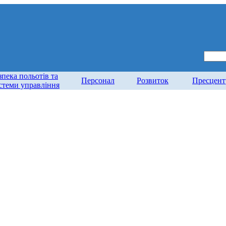
зпека польотів та
Персонал
Розвиток
Пресцент
стеми управління