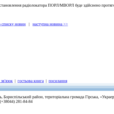
встановлення радіолокатора ПОРЛ/МВОРЛ буде здійснено протяг
о списку новин
|
наступна новина >>
зв'язок
|
гостьова книга
|
посилання
ть, Бориспільський район, територіальна громада Гірська, «Украе
 (+38044) 281-84-84