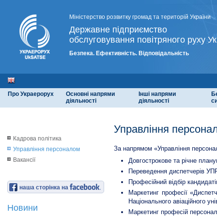
Міністерство розвитку громад та територій України
Державне підприємство
обслуговування повітряного руху Ук
Безпека. Ефективність. Відповідальність
Про Украерорух
Основні напрями
Інші напрями
Б
діяльності
діяльності
с
Управління персона
Кадрова політика
За напрямом «Управління персонал
Управління персоналом
Вакансії
Довгострокове та річне плану
Переведення диспетчерів УПР
Професійний відбір кандидат
наша сторінка на
Маркетинг професії «Диспетч
Національного авіаційного уні
Новини
Маркетинг професій персонал