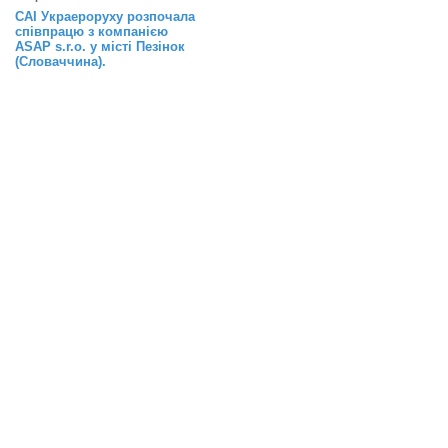
САІ Украероруху розпочала
співпрацю з компанією
ASAP s.r.o. у місті Пезінок
(Словаччина).