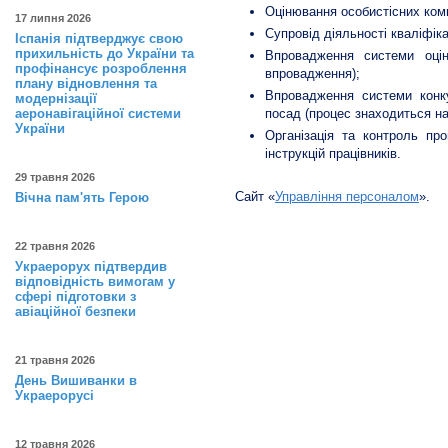
Оцінювання особистісних ком
17 липня 2026
Супровід діяльності кваліфіка
Іспанія підтверджує свою
прихильність до України та
Впровадження системи оцін
профінансує розроблення
впровадження);
плану відновлення та
Впровадження системи конку
модернізації
аеронавігаційної системи
посад (процес знаходиться на
України
Організація та контроль пр
інструкцій працівників.
29 травня 2026
Сайт «
Управління персоналом
».
Вічна пам'ять Герою
22 травня 2026
Украерорух підтвердив
відповідність вимогам у
сфері підготовки з
авіаційної безпеки
21 травня 2026
День Вишиванки в
Украерорусі
12 травня 2026