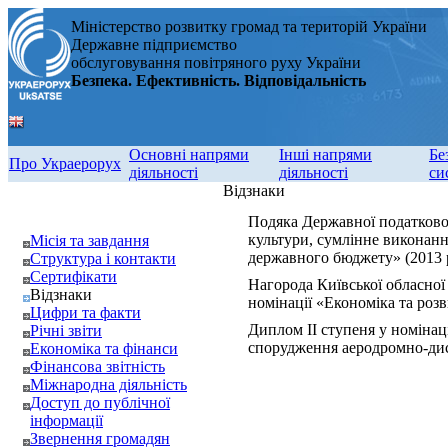
Міністерство розвитку громад та територій України
Державне підприємство
обслуговування повітряного руху України
Безпека. Ефективність. Відповідальність
Основні напрями
Інші напрями
Бе
Про Украерорух
діяльності
діяльності
си
Відзнаки
Подяка Державної податкової
культури, сумлінне виконанн
Місія та завдання
державного бюджету» (2013 
Структура і контакти
Сертифікати
Нагорода Київської обласної
Відзнаки
номінації «Економіка та розв
Цифри та факти
Диплом ІІ ступеня у номінац
Річні звіти
спорудження аеродромно-дисп
Економіка та фінанси
Фінансова звітність
Міжнародна діяльність
Доступ до публічної
інформації
Звернення громадян