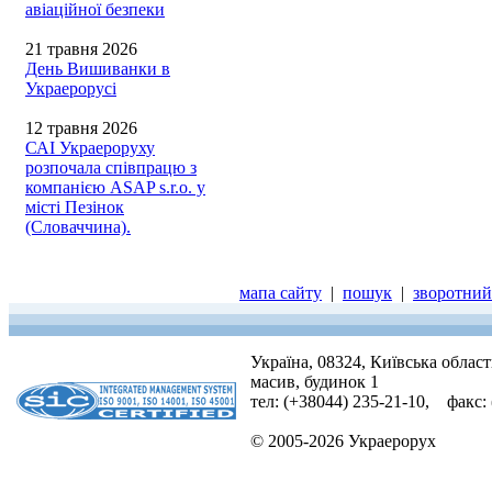
авіаційної безпеки
21 травня 2026
День Вишиванки в
Украерорусі
12 травня 2026
САІ Украероруху
розпочала співпрацю з
компанією ASAP s.r.o. у
місті Пезінок
(Словаччина).
мапа сайту
|
пошук
|
зворотний 
Україна, 08324, Київська облас
масив, будинок 1
тел: (+38044) 235-21-10, факс:
© 2005-2026 Украерорух