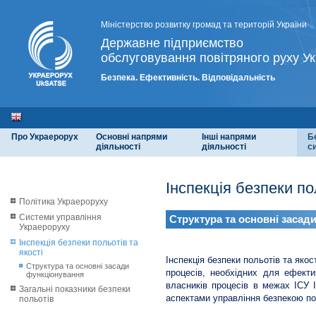
Міністерство розвитку громад та територій України
Державне підприємство
обслуговування повітряного руху Ук
Безпека. Ефективність. Відповідальність
Про Украерорух
Основні напрями
Інші напрями
Б
діяльності
діяльності
с
Інспекція безпеки по
Політика Украероруху
Системи управління
Структура та основні засад
Украероруху
Інспекція безпеки польотів та
якості
Інспекція безпеки польотів та яко
Структура та основні засади
процесів, необхідних для ефекти
функціонування
власників процесів в межах ІСУ Ін
Загальні показники безпеки
аспектами управління безпекою пол
польотів