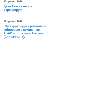
21 травня 2026
День Вишиванки в
Украерорусі
12 травня 2026
САІ Украероруху розпочала
співпрацю з компанією
ASAP s.r.o. у місті Пезінок
(Словаччина).