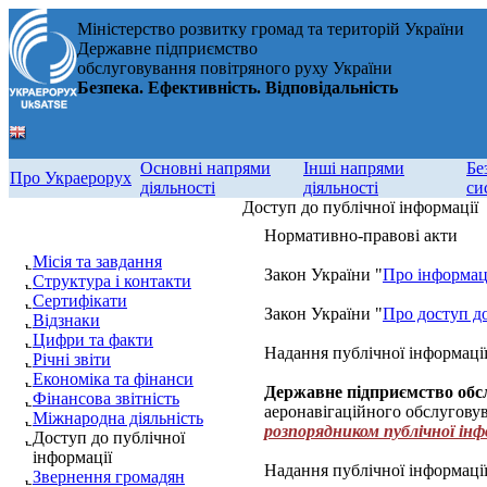
Міністерство розвитку громад та територій України
Державне підприємство
обслуговування повітряного руху України
Безпека. Ефективність. Відповідальність
Основні напрями
Інші напрями
Бе
Про Украерорух
діяльності
діяльності
си
Доступ до публічної інформації
Нормативно-правові акти
Місія та завдання
Закон України "
Про інформа
Структура і контакти
Сертифікати
Закон України "
Про доступ до
Відзнаки
Цифри та факти
Надання публічної інформаці
Річні звіти
Економіка та фінанси
Державне підприємство обс
Фінансова звітність
аеронавігаційного обслуговув
Міжнародна діяльність
розпорядником публічної інф
Доступ до публічної
інформації
Надання публічної інформації
Звернення громадян