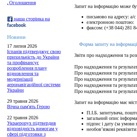
Оголошення
Запит на інформацію може бу
письмово на адресу: а/с
наша сторінка на
електронною поштою:
факсом: (+38 044) 281 8
Новини
Форма запиту на інформац
17 липня 2026
Іспанія підтверджує свою
Звіти про надходження та роз
прихильність до України
та профінансує
Про надходження та результат
розроблення плану
Про надходження та результат
відновлення та
модернізації
Про надходження та результат
аеронавігаційної системи
Про надходження та результат
України
Про надходження та результат
29 травня 2026
Запит на інформацію має міст
Вічна пам'ять Герою
П.І.Б. запитувача, пошт
22 травня 2026
загальний опис інформац
Украерорух підтвердив
підпис і дату (за умови
відповідність вимогам у
необов’язкові реквізити
сфері підготовки з