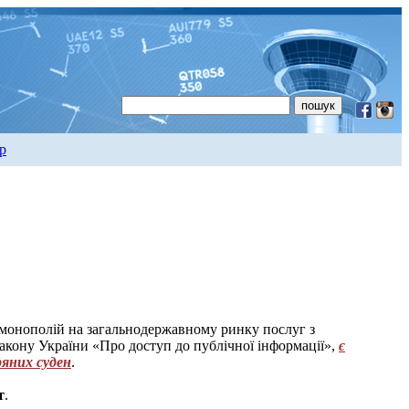
р
монополій на загальнодержавному ринку послуг з
 Закону України «Про доступ до публічної інформації»,
є
ряних суден
.
т
.