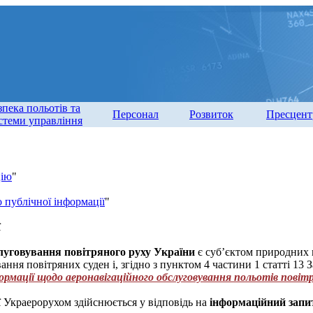
зпека польотів та
Персонал
Розвиток
Пресцент
стеми управління
цію
"
 публічної інформації
"
ї
луговування повітряного руху України
є суб’єктом природних 
ання повітряних суден і, згідно з пунктом 4 частини 1 статті 13
ормації щодо аеронавігаційного обслуговування польотів повіт
 Украерорухом здійснюється у відповідь на
інформаційний запи