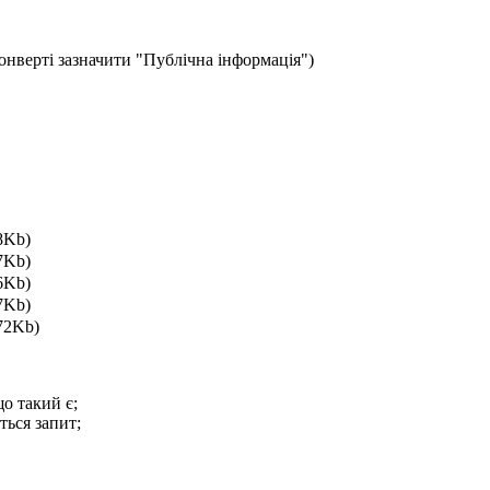
 конверті зазначити "Публічна інформація")
8Kb)
7Kb)
6Kb)
7Kb)
72Kb)
о такий є;
ться запит;