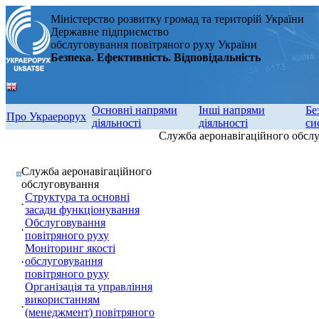
Міністерство розвитку громад та територій України
Державне підприємство
обслуговування повітряного руху України
Безпека. Ефективність. Відповідальність
Основні напрями
Інші напрями
Бе
Про Украерорух
діяльності
діяльності
си
Служба аеронавігаційного обсл
Служба аеронавігаційного
обслуговування
Структура та основні
засади функціонування
Обслуговування
повітряного руху
Моніторинг якості
обслуговування
повітряного руху
Організація та управління
використанням
(менеджмент) повітряного