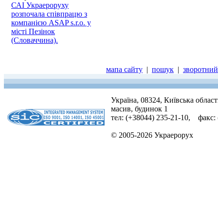
САІ Украероруху
розпочала співпрацю з
компанією ASAP s.r.o. у
місті Пезінок
(Словаччина).
мапа сайту
|
пошук
|
зворотний 
Україна, 08324, Київська облас
масив, будинок 1
тел: (+38044) 235-21-10, факс:
© 2005-2026 Украерорух