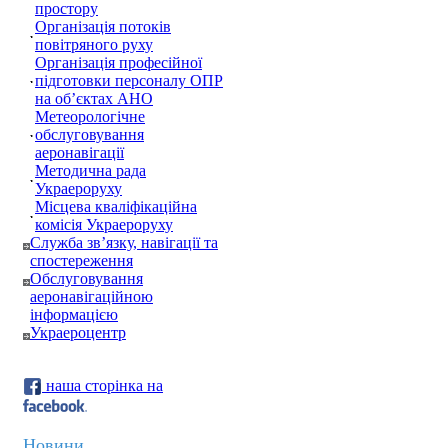
простору
Організація потоків
повітряного руху
Організація професійної
підготовки персоналу ОПР
на об’єктах АНО
Метеорологічне
обслуговування
аеронавігації
Методична рада
Украероруху
Місцева кваліфікаційна
комісія Украероруху
Служба зв’язку, навігації та
спостереження
Обслуговування
аеронавігаційною
інформацією
Украероцентр
наша сторінка на
Новини