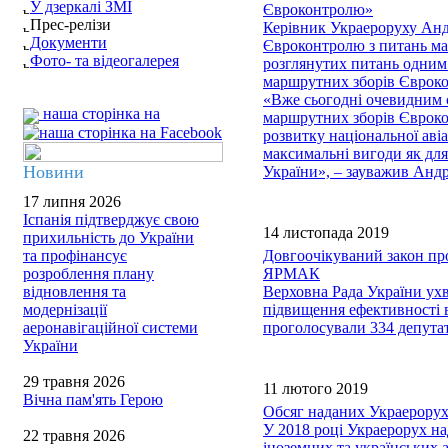
У дзеркалі ЗМІ
Євроконтролю»
Прес-релізи
Керівник Украероруху Андр
Документи
Євроконтролю з питань мар
Фото- та відеогалерея
розглянутих питань одним 
маршрутних зборів Єврок
«Вже сьогодні очевидним є
наша сторінка на
маршрутних зборів Єврокон
розвитку національної аві
максимальні вигоди як для
Новини
України», – зауважив Ан
17 липня 2026
Іспанія підтверджує свою
14 листопада 2019
прихильність до України
та профінансує
Довгоочікуваний закон пр
розроблення плану
ЯРМАК
відновлення та
Верховна Рада України ух
модернізації
підвищення ефективності в
аеронавігаційної системи
проголосували 334 депута
України
29 травня 2026
11 лютого 2019
Вічна пам'ять Герою
Обсяг наданих Украерорухо
У 2018 році Украерорух на
22 травня 2026
іноземних та українських 