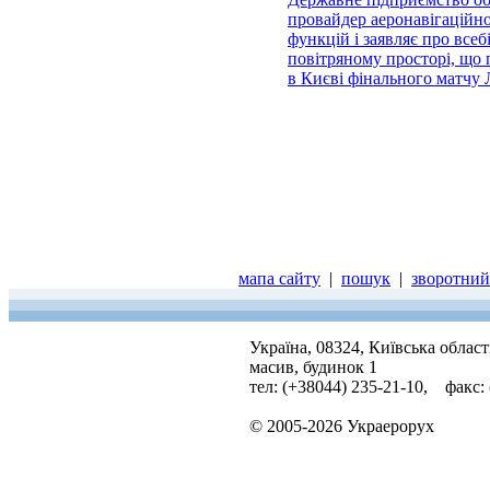
провайдер аеронавігаційно
функцій і заявляє про всеб
повітряному просторі, що 
в Києві фінального матчу
мапа сайту
|
пошук
|
зворотний 
Україна, 08324, Київська облас
масив, будинок 1
тел: (+38044) 235-21-10, факс:
© 2005-2026 Украерорух