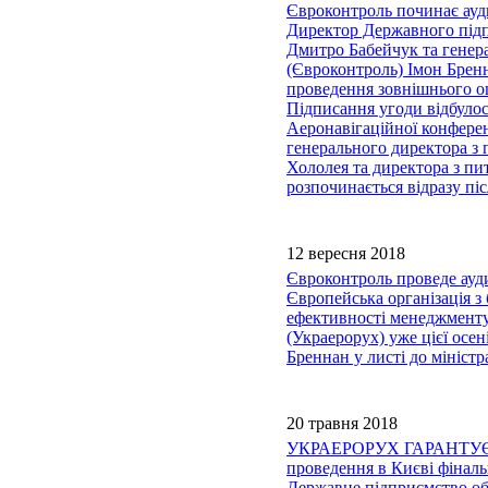
Євроконтроль починає ауд
Директор Державного підп
Дмитро Бабейчук та генера
(Євроконтроль) Імон Брен
проведення зовнішнього о
Підписання угоди відбулос
Аеронавігаційної конферен
генерального директора з 
Хололея та директора з пи
розпочинається відразу пі
12 вересня 2018
Євроконтроль проведе ауди
Європейська організація з
ефективності менеджменту
(Украерорух) уже цієї осе
Бреннан у листі до мініст
20 травня 2018
УКРАЕРОРУХ ГАРАНТУЄ
проведення в Києві фінал
Державне підприємство об