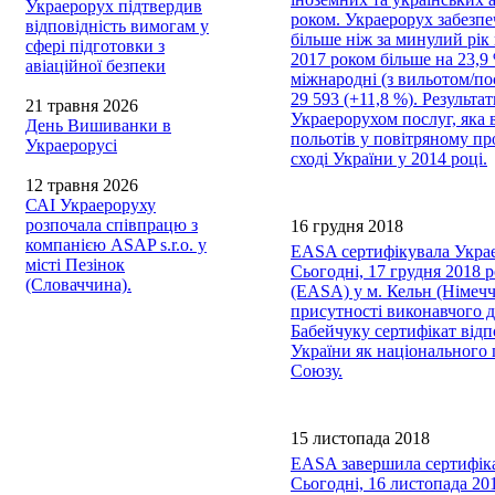
Украерорух підтвердив
роком. Украерорух забезпе
відповідність вимогам у
більше ніж за минулий рік 
сфері підготовки з
2017 роком більше на 23,9 
авіаційної безпеки
міжнародні (з вильотом/пос
29 593 (+11,8 %). Результ
21 травня 2026
Украерорухом послуг, яка 
День Вишиванки в
польотів у повітряному пр
Украерорусі
сході України у 2014 році.
12 травня 2026
САІ Украероруху
розпочала співпрацю з
16 грудня 2018
компанією ASAP s.r.o. у
EASA сертифікувала Укра
місті Пезінок
Сьогодні, 17 грудня 2018 р
(Словаччина).
(EASA) у м. Кельн (Німеч
присутності виконавчого 
Бабейчуку сертифікат відп
України як національного
Союзу.
15 листопада 2018
EASA завершила сертифікац
Сьогодні, 16 листопада 20