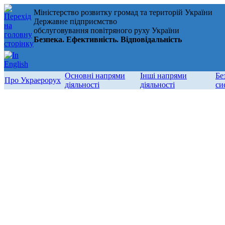
Міністерство розвитку громад та територій України
Державне підприємство
обслуговування повітряного руху України
Безпека. Ефективність. Відповідальність
Основні напрями
Інші напрями
Бе
Про Украерорух
діяльності
діяльності
си