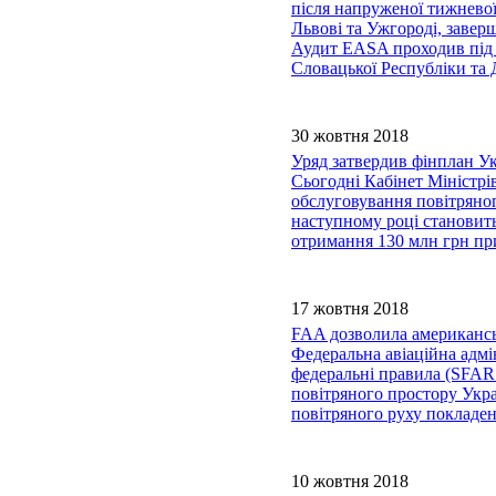
після напруженої тижневої
Львові та Ужгороді, завер
Аудит EASA проходив під 
Словацької Республіки та 
30 жовтня 2018
Уряд затвердив фінплан Ук
Сьогодні Кабінет Міністр
обслуговування повітряног
наступному році становить
отримання 130 млн грн пр
17 жовтня 2018
FAA дозволила американсь
Федеральна авіаційна адм
федеральні правила (SFAR1
повітряного простору Укра
повітряного руху покладен
10 жовтня 2018