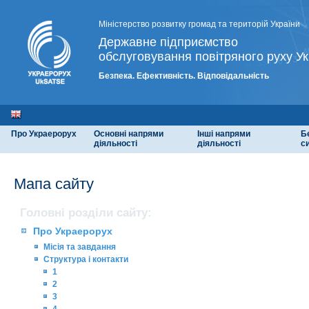
Міністерство розвитку громад та територій України
Державне підприємство
обслуговування повітряного руху Ук
Безпека. Ефективність. Відповідальність
Про Украерорух
Основні напрями
Інші напрями
Б
діяльності
діяльності
с
Мапа сайту
Головні розділи сайту:
Про Украерорух
Місія та завдання
Структура і контакти
1
2
3