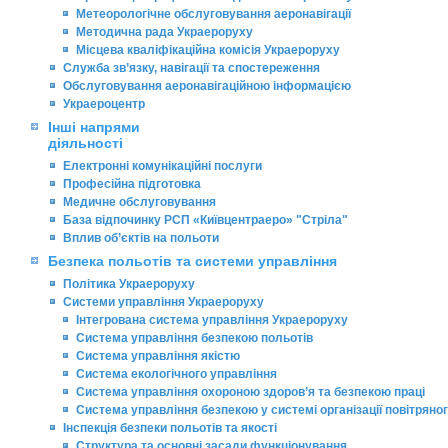
Метеорологічне обслуговування аеронавігації
Методична рада Украероруху
Місцева кваліфікаційна комісія Украероруху
Служба зв’язку, навігації та спостереження
Обслуговування аеронавігаційною інформацією
Украероцентр
Інші напрями
діяльності
Електронні комунікаційні послуги
Професійна підготовка
Медичне обслуговування
База відпочинку РСП «Київцентраеро» "Стріла"
Вплив об’єктів на польоти
Безпека польотів та системи управління
Політика Украероруху
Системи управління Украероруху
Інтегрована система управління Украероруху
Система управління безпекою польотів
Система управління якістю
Система екологічного управління
Система управління охороною здоров’я та безпекою праці
Система управління безпекою у системі організації повітряно
Інспекція безпеки польотів та якості
Структура та основні засади функціонування