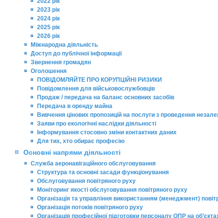
2022 рік
2023 рік
2024 рік
2025 рік
2026 рік
Міжнародна діяльність
Доступ до публічної інформації
Звернення громадян
Оголошення
ПОВІДОМЛЯЙТЕ ПРО КОРУПЦІЙНІ РИЗИКИ
Повідомлення для військовослужбовців
Продаж / передача на баланс основних засобів
Передача в оренду майна
Вивчення цінових пропозицій на послуги з проведення незалеж
Заяви про екологічні наслідки діяльності
Інформування стосовно зміни контактних даних
Для тих, хто обирає професію
Основні напрями діяльності
Служба аеронавігаційного обслуговування
Структура та основні засади функціонування
Обслуговування повітряного руху
Моніторинг якості обслуговування повітряного руху
Організація та управління використанням (менеджмент) повіт
Організація потоків повітряного руху
Організація професійної підготовки персоналу ОПР на об’єкт