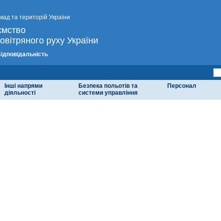
мад та територій України
ємство
овітряного руху України
Відповідальність
Інші напрями
Безпека польотів та
Персонал
діяльності
системи управління