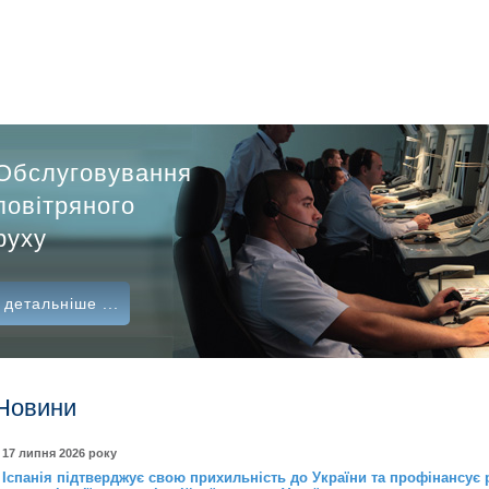
Обслуговування
повітряного
руху
детальніше ...
Новини
17 липня 2026 року
Іспанія підтверджує свою прихильність до України та профінансує