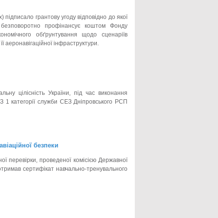
 підписало грантову угоду відповідно до якої
, безповоротно профінансує коштом Фонду
кономічного обґрунтування щодо сценаріїв
її аеронавігаційної інфраструктури.
ьну цілісність України, під час виконання
ЕЗ 1 категорії служби СЕЗ Дніпровського РСП
авіаційної безпеки
ої перевірки, проведеної комісією Державної
х отримав сертифікат навчально-тренувального