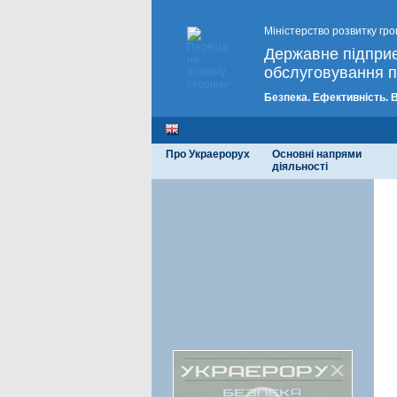
Міністерство розвитку гро
Державне підпри
обслуговування п
Безпека. Ефективність. 
Про Украерорух
Основні напрями
діяльності