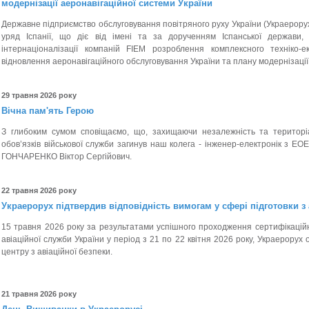
модернізації аеронавігаційної системи України
Державне підприємство обслуговування повітряного руху України (Украерорух)
уряд Іспанії, що діє від імені та за дорученням Іспанської держави
інтернаціоналізації компаній FIEM розроблення комплексного техніко-е
відновлення аеронавігаційного обслуговування України та плану модернізації 
29 травня 2026 року
Вічна пам'ять Герою
З глибоким сумом сповіщаємо, що, захищаючи незалежність та територіал
обов’язків військової служби загинув наш колега - інженер-електронік з ЕО
ГОНЧАРЕНКО Віктор Сергійович.
22 травня 2026 року
Украерорух підтвердив відповідність вимогам у сфері підготовки з 
15 травня 2026 року за результатами успішного проходження сертифікаційн
авіаційної служби України у період з 21 по 22 квітня 2026 року, Украерору
центру з авіаційної безпеки.
21 травня 2026 року