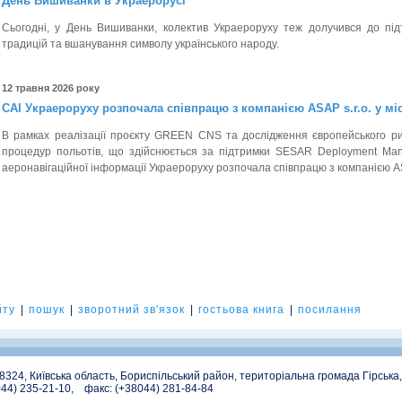
День Вишиванки в Украерорусі
Сьогодні, у День Вишиванки, колектив Украероруху теж долучився до пі
традицій та вшанування символу українського народу.
12 травня 2026 року
САІ Украероруху розпочала співпрацю з компанією ASAP s.r.o. у міс
В рамках реалізації проєкту GREEN CNS та дослідження європейського р
процедур польотів, що здійснюється за підтримки SESAR Deployment Mana
аеронавігаційної інформації Украероруху розпочала співпрацю з компанією ASA
йту
|
пошук
|
зворотний зв'язок
|
гостьова книга
|
посилання
08324, Київська область, Бориспільський район, територіальна громада Гірська
044) 235-21-10, факс: (+38044) 281-84-84