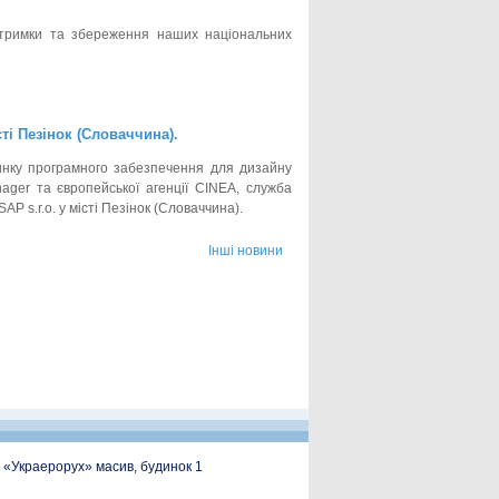
дтримки та збереження наших національних
ті Пезінок (Словаччина).
инку програмного забезпечення для дизайну
ger та європейської агенції CINEA, служба
P s.r.o. у місті Пезінок (Словаччина).
Інші новини
, «Украерорух» масив, будинок 1