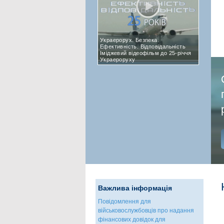
Украерорух. Безпека.
Ефективність. Відповідальність
Іміджевий відеофільм до 25-річчя
Украероруху
Важлива інформація
Повідомлення для
військовослужбовців про надання
фінансових довідок для