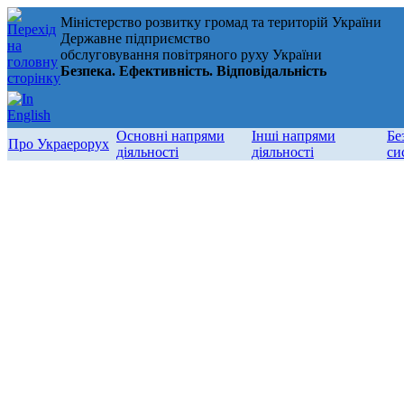
Міністерство розвитку громад та територій України
Державне підприємство
обслуговування повітряного руху України
Безпека. Ефективність. Відповідальність
Основні напрями
Інші напрями
Бе
Про Украерорух
діяльності
діяльності
си