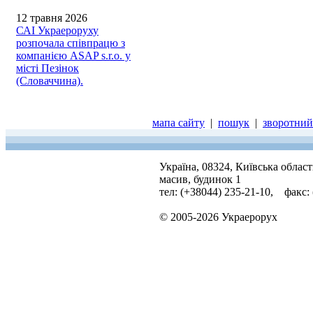
12 травня 2026
САІ Украероруху
розпочала співпрацю з
компанією ASAP s.r.o. у
місті Пезінок
(Словаччина).
мапа сайту
|
пошук
|
зворотний 
Україна, 08324, Київська облас
масив, будинок 1
тел: (+38044) 235-21-10, факс:
© 2005-2026 Украерорух