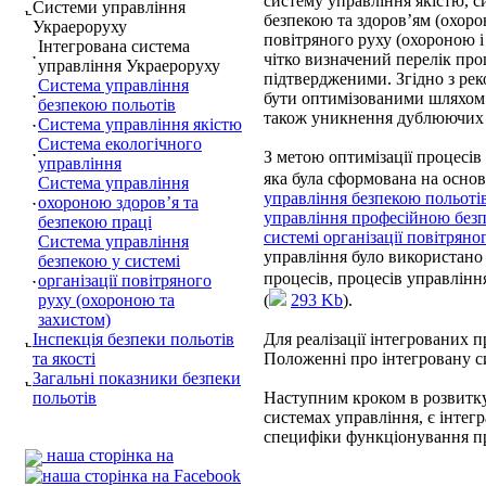
систему управління якістю, 
Системи управління
безпекою та здоров’ям (охоро
Украероруху
повітряного руху (охороною і
Інтегрована система
чітко визначений перелік про
управління Украероруху
підтвердженими. Згідно з ре
Система управління
бути оптимізованими шляхом ї
безпекою польотів
також уникнення дублюючих 
Система управління якістю
Система екологічного
З метою оптимізації процесів
управління
яка була сформована на основ
Система управління
управління безпекою польоті
охороною здоров’я та
управління професійною безп
безпекою праці
системі організації повітряно
Система управління
управління було використано 
безпекою у системі
процесів, процесів управлінн
організації повітряного
руху (охороною та
(
293 Kb
).
захистом)
Інспекція безпеки польотів
Для реалізації інтегрованих п
та якості
Положенні про інтегровану с
Загальні показники безпеки
польотів
Наступним кроком в розвитку
системах управління, є інтегр
специфіки функціонування пр
наша сторінка на