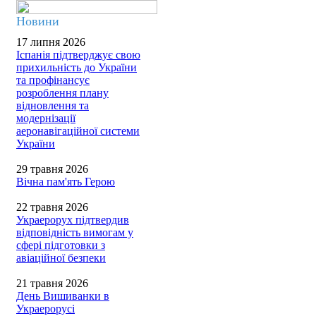
Новини
17 липня 2026
Іспанія підтверджує свою
прихильність до України
та профінансує
розроблення плану
відновлення та
модернізації
аеронавігаційної системи
України
29 травня 2026
Вічна пам'ять Герою
22 травня 2026
Украерорух підтвердив
відповідність вимогам у
сфері підготовки з
авіаційної безпеки
21 травня 2026
День Вишиванки в
Украерорусі