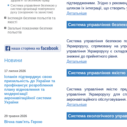
здоров’я та безпекою праці
підтвердженими. Згідно з рекоме
Система управління безпекою у
шляхом їх інтеграції, що створит
системі організації повітряного
руху (охороною та захистом)
Детальніше
Інспекція безпеки польотів та
якості
Система управління безпек
Загальні показники безпеки
польотів
Система управління безпекою по
Украероруху, спрямовану на упра
наша сторінка на
управління Украероруху є складово
знижені до прийнятного рівня.
Новини
Детальніше
17 липня 2026
Система управління якістю
Іспанія підтверджує свою
прихильність до України та
профінансує розроблення
Система управління якістю пре
плану відновлення та
модернізації
управління Украероруху для сп
аеронавігаційної системи
аеронавігаційного обслуговування.
України
Детальніше
Система екологічного упра
29 травня 2026
Вічна пам'ять Герою