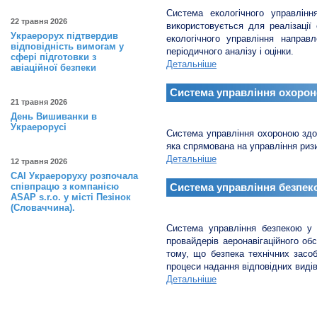
Система екологічного управлінн
22 травня 2026
використовується для реалізації
Украерорух підтвердив
екологічного управління напра
відповідність вимогам у
періодичного аналізу і оцінки.
сфері підготовки з
Детальніше
авіаційної безпеки
Система управління охорон
21 травня 2026
День Вишиванки в
Украерорусі
Система управління охороною здор
яка спрямована на управління ризик
Детальніше
12 травня 2026
САІ Украероруху розпочала
співпрацю з компанією
Система управління безпеко
ASAP s.r.o. у місті Пезінок
(Словаччина).
Система управління безпекою у с
провайдерів аеронавігаційного о
тому, що безпека технічних засо
процеси надання відповідних виді
Детальніше