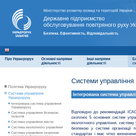
Міністерство розвитку громад та територій України
Державне підприємство
обслуговування повітряного руху Ук
Безпека. Ефективність. Відповідальність
Про Украерорух
Основні напрями
Інші напрями
Б
діяльності
діяльності
с
Системи управління
Політика Украероруху
Системи управління
Інтегрована система управл
Украероруху
Інтегрована система управління
Украероруху
Відповідно до рекомендацій ІСАО
Система управління безпекою
польотів
охоплює 5 основних систем управ
Система управління якістю
екологічного управління, систему
Система екологічного управління
безпекою у системі організації 
Система управління охороною
стандартах і має чітко визначен