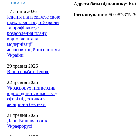
Новини
Адреса бази відпочинку:
Киї
17 липня 2026
Розташування:
50°08'33"N 3
Іспанія підтверджує свою
прихильність до України
та профінансує
розроблення плану
відновлення та
модернізації
аеронавігаційної системи
України
29 травня 2026
Вічна пам'ять Герою
22 травня 2026
Украерорух підтвердив
відповідність вимогам у
сфері підготовки з
авіаційної безпеки
21 травня 2026
День Вишиванки в
Украерорусі