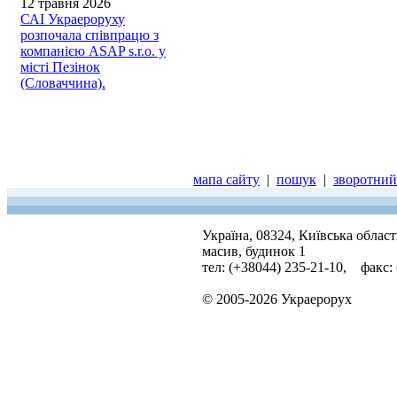
12 травня 2026
САІ Украероруху
розпочала співпрацю з
компанією ASAP s.r.o. у
місті Пезінок
(Словаччина).
мапа сайту
|
пошук
|
зворотний 
Україна, 08324, Київська облас
масив, будинок 1
тел: (+38044) 235-21-10, факс:
© 2005-2026 Украерорух