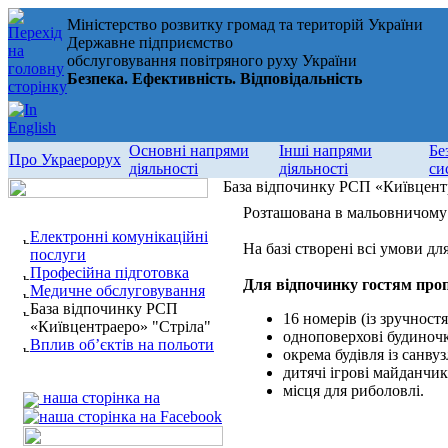
Міністерство розвитку громад та територій України
Державне підприємство
обслуговування повітряного руху України
Безпека. Ефективність. Відповідальність
Основні напрями
Інші напрями
Бе
Про Украерорух
діяльності
діяльності
си
База відпочинку РСП «Київцент
Розташована в мальовничому ку
Електронні комунікаційні
На базі створені всі умови дл
послуги
Професійна підготовка
Для відпочинку гостям про
Медичне обслуговування
База відпочинку РСП
16 номерів (із зручност
«Київцентраеро» "Стріла"
одноповерхові будиночк
Вплив об’єктів на польоти
окрема будівля із санв
дитячі ігрові майданчи
місця для риболовлі.
наша сторінка на